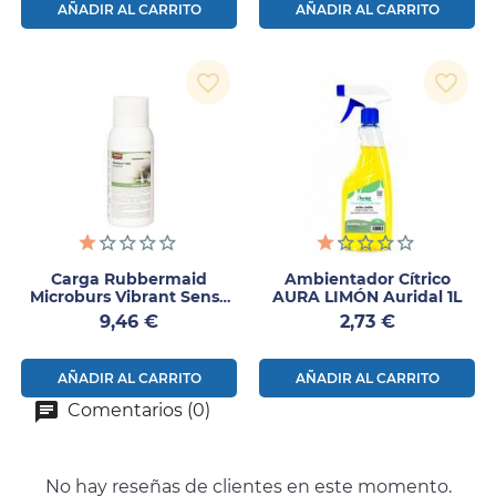
AÑADIR AL CARRITO
AÑADIR AL CARRITO
favorite_border
favorite_border
Carga Rubbermaid
Ambientador Cítrico
Microburs Vibrant Sense
AURA LIMÓN Auridal 1L
75ml
Precio
Precio
9,46 €
2,73 €
AÑADIR AL CARRITO
AÑADIR AL CARRITO
Comentarios (0)
No hay reseñas de clientes en este momento.