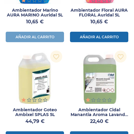
Ambientador Marino
Ambientador Floral AURA
AURA MARINO Auridal 5L
FLORAL Auridal 5L
Precio
Precio
10,65 €
10,65 €
AÑADIR AL CARRITO
AÑADIR AL CARRITO
favorite_border
favorite_border
Ambientador Goteo
Ambientador Cidal
Ambixel SPLAS 5L
Manantia Aroma Lavanda
5L
Precio
Precio
44,79 €
22,40 €