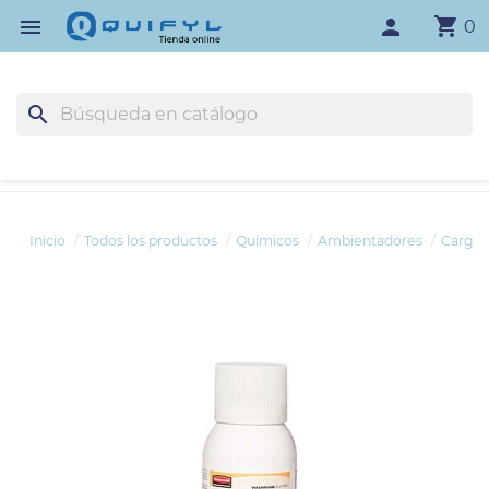
shopping_cart

person
0
search
Inicio
Todos los productos
Químicos
Ambientadores
Carga 