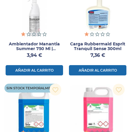
Ambientador Manantia
Carga Rubbermaid Esprit
Summer 750 Ml |
Tranquil Sense 300ml
Neutralizador De Olores
Precio
Precio
3,94 €
7,36 €
Tropical
AÑADIR AL CARRITO
AÑADIR AL CARRITO
SIN STOCK TEMPORALMENTE
favorite_border
favorite_border