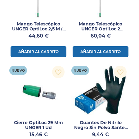
Mango Telescópico
Mango Telescópico
UNGER OptiLoc 2,5 M (2
UNGER OptiLoc 2
Secciones) Aluminio 1
Secciones 4 M Aluminio
Precio
Precio
44,60 €
60,04 €
Ud
1 Ud
AÑADIR AL CARRITO
AÑADIR AL CARRITO
NUEVO
NUEVO
favorite_border
favorite_border
Cierre OptiLoc 29 Mm
Guantes De Nitrilo
UNGER 1 Ud
Negro Sin Polvo Santex
Flash Black Talla S 100
Precio
Precio
15,46 €
9,44 €
Uds