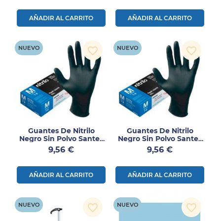
AÑADIR AL CARRITO
AÑADIR AL CARRITO
NUEVO
NUEVO
favorite_border
favorite_border
Guantes De Nitrilo
Guantes De Nitrilo
Negro Sin Polvo Santex
Negro Sin Polvo Santex
Flash Black Talla L 100
Flash Black Talla M 100
Precio
Precio
9,56 €
9,56 €
Uds
Uds
AÑADIR AL CARRITO
AÑADIR AL CARRITO
NUEVO
NUEVO
favorite_border
favorite_border