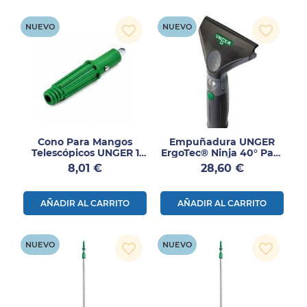
NUEVO
NUEVO
favorite_border
favorite_border
Cono Para Mangos
Empuñadura UNGER
Telescópicos UNGER 1
ErgoTec® Ninja 40° Para
Ud
Limpiacristales
Precio
Precio
8,01 €
28,60 €
Profesional
AÑADIR AL CARRITO
AÑADIR AL CARRITO
NUEVO
NUEVO
favorite_border
favorite_border