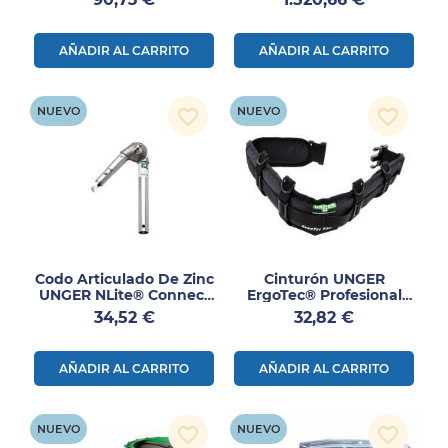
Plano
Agua
AÑADIR AL CARRITO
AÑADIR AL CARRITO
NUEVO
NUEVO
favorite_border
favorite_border
Codo Articulado De Zinc
Cinturón UNGER
UNGER NLite® Connect
ErgoTec® Profesional
Ajustable
Para Limpieza De
Precio
Precio
34,52 €
32,82 €
Cristales 1ud
AÑADIR AL CARRITO
AÑADIR AL CARRITO
NUEVO
NUEVO
favorite_border
favorite_border