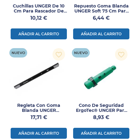
Cuchillas UNGER De 10
Repuesto Goma Blanda
Cm Para Rascador De
UNGER Soft 75 Cm Para
Seguridad 10 Hojas
Limpiacristales 1 Ud
Precio
Precio
10,12 €
6,44 €
AÑADIR AL CARRITO
AÑADIR AL CARRITO
NUEVO
NUEVO
favorite_border
favorite_border
Regleta Con Goma
Cono De Seguridad
Blanda UNGER
ErgoTec® UNGER Para
ErgoTec® Ninja 35 Cm 1
Mangos Telescópicos 1
Precio
Precio
17,71 €
8,93 €
Ud
Ud
AÑADIR AL CARRITO
AÑADIR AL CARRITO