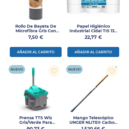
Rollo De Bayeta De
Papel Higiénico
Microfibra Gris Con
Industrial Cidal TIS 130
Precor-Te 30 × 30 Cm –
FLEX Mini Jumbo
Precio
Precio
7,50 €
22,77 €
30 Servicios
Laminado 2 Capas Ø60
Mm 18 Rollos
AÑADIR AL CARRITO
AÑADIR AL CARRITO
NUEVO
NUEVO
favorite_border
favorite_border
Prensa TTS Wiz
Mango Telescópico
Gris/Verde Para
UNGER NLITE® Carbon
Sistemas De Fregado
24K Con Circulación De
Precio
Precio
90,73 €
1.520,66 €