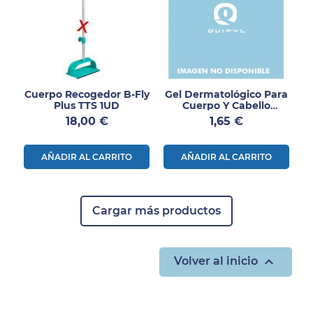
Cuerpo Recogedor B-Fly
Gel Dermatológico Para
Plus TTS 1UD
Cuerpo Y Cabello
SENSEL Auridal 1L
Precio
Precio
18,00 €
1,65 €
AÑADIR AL CARRITO
AÑADIR AL CARRITO
Cargar más productos

Volver al inicio