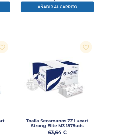
AÑADIR AL CARRITO
vorite_border
favorite_border
rt
Toalla Secamanos ZZ Lucart
Strong Elite M3 1875uds
Precio
63,64 €