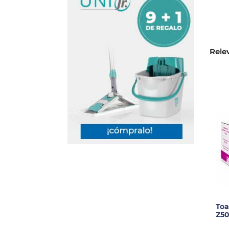
Rele
Toa
Z50