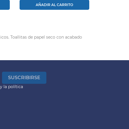
AÑADIR AL CARRITO
cos. Toallitas de papel seco con acabado
y la
política