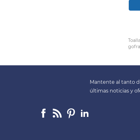
Toall
gofra
Mantente al tanto d
últimas noticias y o
Facebook
Linkedin
Pinterest
LinkedIn