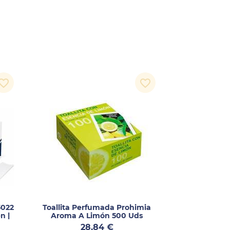
vorite_border
favorite_border
5022
Toallita Perfumada Prohimia
n |
Aroma A Limón 500 Uds
Precio
28,84 €