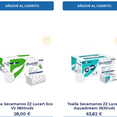
AÑADIR AL CARRITO
AÑADIR AL CARRITO
favorite_border
fa
la Secamanos ZZ Lucart Eco
Toalla Secamanos ZZ Luca
V2 3800uds
Aquastream 3630uds
Precio
Precio
28,00 €
63,82 €