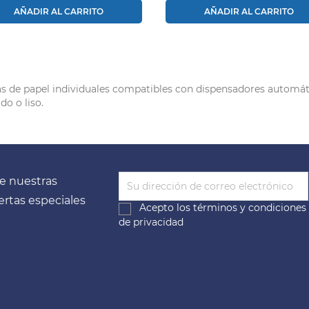
AÑADIR AL CARRITO
AÑADIR AL CARRITO
as de papel individuales compatibles con dispensadores automáti
do o liso.
e nuestras
fertas especiales
Acepto los
términos y condiciones
de privacidad