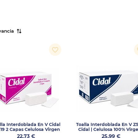
vancia
favorite_border
fa
lla Interdoblada En V Cidal
Toalla Interdoblada En V Z
19 2 Capas Celulosa Virgen
Cidal | Celulosa 100% Virge
4005 Servicios
4000 Uds
Precio
Precio
22,73 €
25,99 €