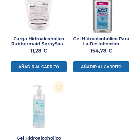
Carga Hidroalcóholico
Gel Hidroalcohólico Para
Rubbermaid SpraySoap
La Desinfección
400ml
Higiénica
Precio
Precio
11,28 €
154,78 €
AÑADIR AL CARRITO
AÑADIR AL CARRITO
favorite_border
Gel Hidroalcoholico