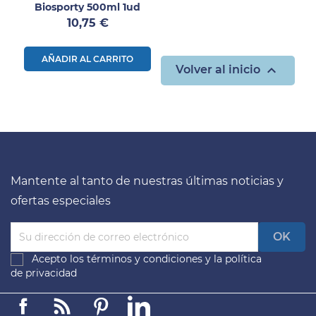
Biosporty 500ml 1ud
Precio
10,75 €
AÑADIR AL CARRITO

Volver al inicio
Mantente al tanto de nuestras últimas noticias y
ofertas especiales
Acepto los
términos y condiciones
y la
política
de privacidad
Facebook
Linkedin
Pinterest
LinkedIn