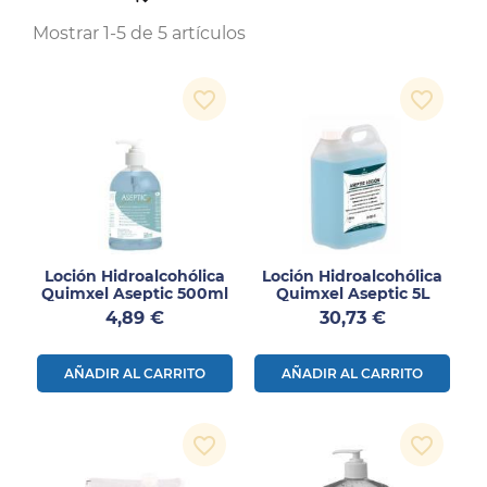
Mostrar 1-5 de 5 artículos
favorite_border
favorite_border
Loción Hidroalcohólica
Loción Hidroalcohólica
Quimxel Aseptic 500ml
Quimxel Aseptic 5L
Precio
Precio
4,89 €
30,73 €
AÑADIR AL CARRITO
AÑADIR AL CARRITO
favorite_border
favorite_border