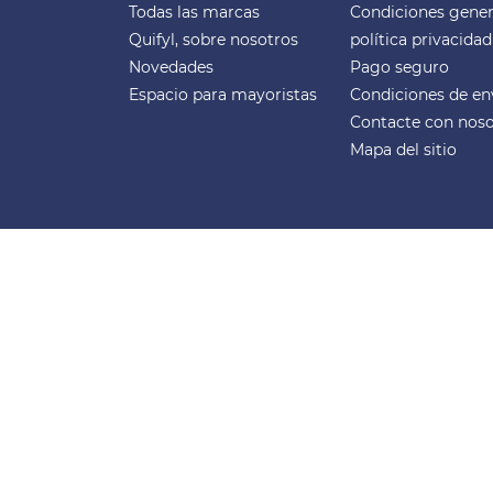
Todas las marcas
Condiciones gener
Quifyl, sobre nosotros
política privacidad
Novedades
Pago seguro
Espacio para mayoristas
Condiciones de en
Contacte con noso
Mapa del sitio