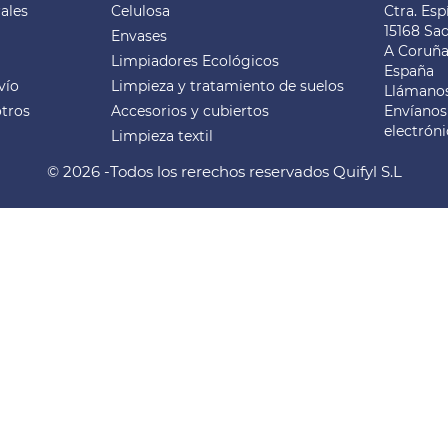
ales
Celulosa
Ctra. Esp
15168 Sa
Envases
A Coruñ
Limpiadores Ecológicos
España
vío
Limpieza y tratamiento de suelos
Llámano
tros
Accesorios y cubiertos
Envíanos
electrón
Limpieza textil
© 2026 -Todos los rerechos reservados Quifyl S.L