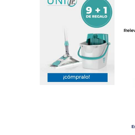
Rele
E