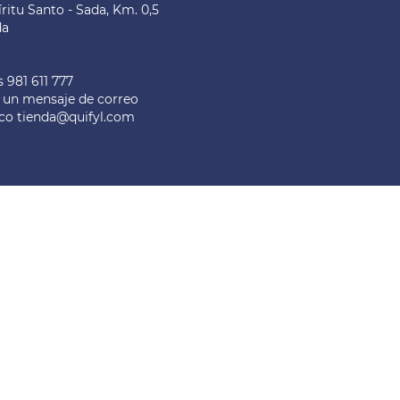
íritu Santo - Sada, Km. 0,5
da
a
s
981 611 777
 un mensaje de correo
ico
tienda@quifyl.com