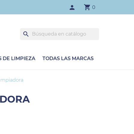
shopping_cart
person
0
search
 DE LIMPIEZA
TODAS LAS MARCAS
limpiadora
ADORA