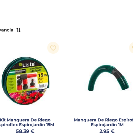
vancia
favorite_border
fa
Kit Manguera De Riego
Manguera De Riego Espiro
spiroflex Espirojardín 15M
Espirojardín 1M
Precio
Precio
58,39 €
2,95 €