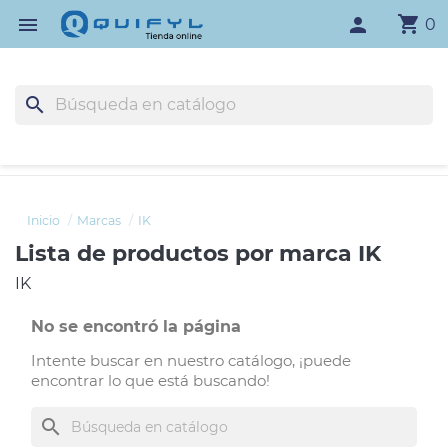
shopping_cart

person
0
search
Inicio
Marcas
IK
Lista de productos por marca IK
IK
No se encontró la página
Intente buscar en nuestro catálogo, ¡puede
encontrar lo que está buscando!
search