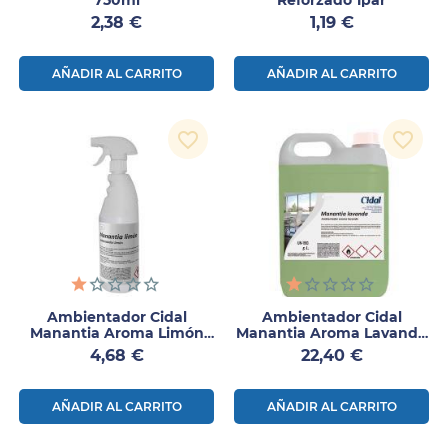
Precio
Precio
2,38 €
1,19 €
AÑADIR AL CARRITO
AÑADIR AL CARRITO
favorite_border
favorite_border
Ambientador Cidal
Ambientador Cidal
Manantia Aroma Limón
Manantia Aroma Lavanda
750ml
5L
Precio
Precio
4,68 €
22,40 €
AÑADIR AL CARRITO
AÑADIR AL CARRITO