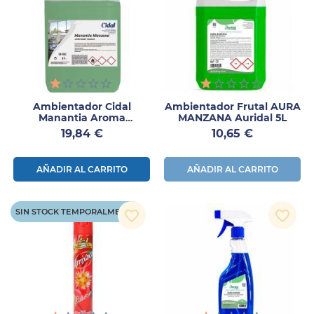
Ambientador Cidal
Ambientador Frutal AURA
Manantia Aroma
MANZANA Auridal 5L
Manzana 5L
Precio
Precio
19,84 €
10,65 €
AÑADIR AL CARRITO
AÑADIR AL CARRITO
SIN STOCK TEMPORALMENTE
favorite_border
favorite_border