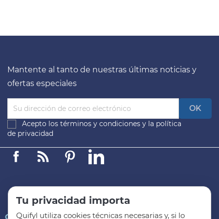
Mantente al tanto de nuestras últimas noticias y
ofertas especiales
Acepto los
términos y condiciones
y la
política
de privacidad
Facebook
Linkedin
Pinterest
LinkedIn
Tu privacidad importa
Quifyl utiliza cookies técnicas necesarias y, si lo

QUIFYL