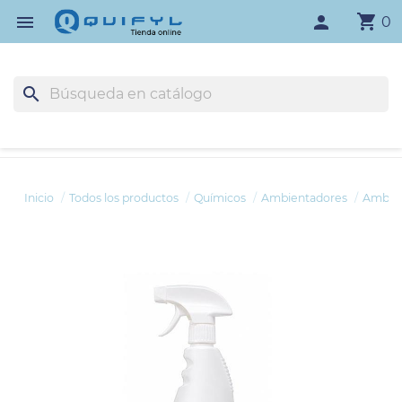
shopping_cart

person
0
search
Inicio
Todos los productos
Químicos
Ambientadores
Ambien