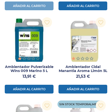
AÑADIR AL CARRITO
AÑADIR AL CARRITO
favorite_border
favorite_border
Ambientador Pulverizable
Ambientador Cidal
Wins 009 Marino 5 L
Manantia Aroma Limón 5L
Precio
Precio
13,91 €
21,53 €
AÑADIR AL CARRITO
AÑADIR AL CARRITO
SIN STOCK TEMPORALMENTE
favorite_border
favorite_border