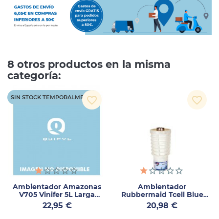
8 otros productos en la misma
categoría:
SIN STOCK TEMPORALMENTE
favorite_border
favorite_border
Ambientador Amazonas
Ambientador
V705 Vinifer 5L Larga
Rubbermaid Tcell Blue
Duración
Splash 55ml
Precio
Precio
22,95 €
20,98 €