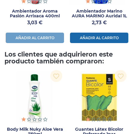
Ambientador Aroma
Ambientador Marino
Pasión Arrixaca 400ml
AURA MARINO Auridal 1L
Precio
Precio
3,03 €
2,73 €
AÑADIR AL CARRITO
AÑADIR AL CARRITO
Los clientes que adquirieron este
producto también compraron:
favorite_border
favorite_border
Body Milk Nuky Aloe Vera
Guantes Látex Bicolor
750ml
Reforzado 1par