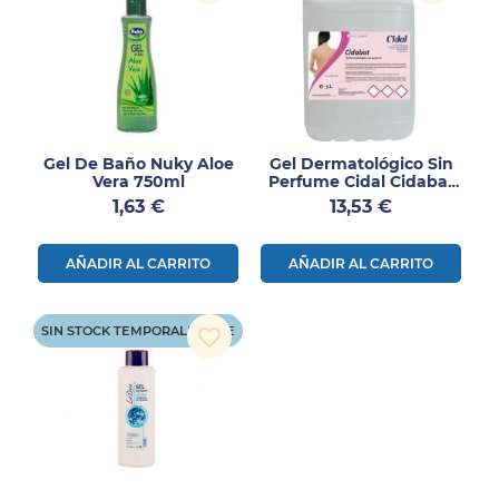
Gel De Baño Nuky Aloe
Gel Dermatológico Sin
Vera 750ml
Perfume Cidal Cidabat
5L
Precio
Precio
1,63 €
13,53 €
AÑADIR AL CARRITO
AÑADIR AL CARRITO
SIN STOCK TEMPORALMENTE
favorite_border