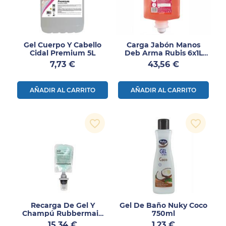
Gel Cuerpo Y Cabello
Carga Jabón Manos
Cidal Premium 5L
Deb Arma Rubis 6x1L
Para Dispensador
Precio
Precio
7,73 €
43,56 €
AÑADIR AL CARRITO
AÑADIR AL CARRITO
favorite_border
favorite_border
Recarga De Gel Y
Gel De Baño Nuky Coco
Champú Rubbermaid
750ml
Flex 1,3L
Precio
Precio
15,34 €
1,23 €