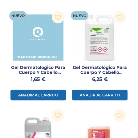
NUEVO
NUEVO
favorite_border
favorite_border
Gel Dermatológico Para
Gel Dermatológico Para
Cuerpo Y Cabello
Cuerpo Y Cabello
SENSEL Auridal 1L
SENSEL Auridal 5L
Precio
Precio
1,65 €
6,25 €
AÑADIR AL CARRITO
AÑADIR AL CARRITO
favorite_border
favorite_border