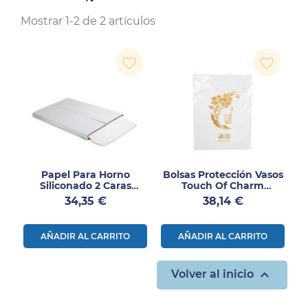
Mostrar 1-2 de 2 artículos
favorite_border
favorite_border
Papel Para Horno
Bolsas Protección Vasos
Siliconado 2 Caras
Touch Of Charm
60x40 500uds
1000uds
Precio
Precio
34,35 €
38,14 €
AÑADIR AL CARRITO
AÑADIR AL CARRITO

Volver al inicio