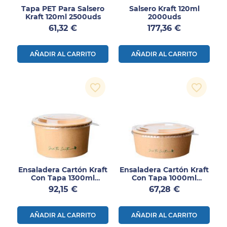
Tapa PET Para Salsero
Salsero Kraft 120ml
Kraft 120ml 2500uds
2000uds
Precio
Precio
61,32 €
177,36 €
AÑADIR AL CARRITO
AÑADIR AL CARRITO
favorite_border
favorite_border
Ensaladera Cartón Kraft
Ensaladera Cartón Kraft
Con Tapa 1300ml
Con Tapa 1000ml
200uds
200uds
Precio
Precio
92,15 €
67,28 €
AÑADIR AL CARRITO
AÑADIR AL CARRITO