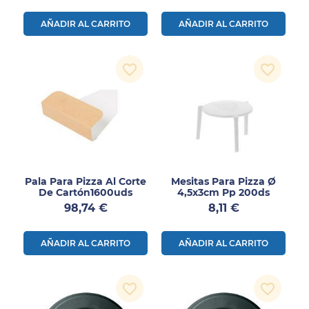
AÑADIR AL CARRITO
AÑADIR AL CARRITO
favorite_border
favorite_border
Pala Para Pizza Al Corte
Mesitas Para Pizza Ø
De Cartón1600uds
4,5x3cm Pp 200ds
Precio
Precio
98,74 €
8,11 €
AÑADIR AL CARRITO
AÑADIR AL CARRITO
favorite_border
favorite_border