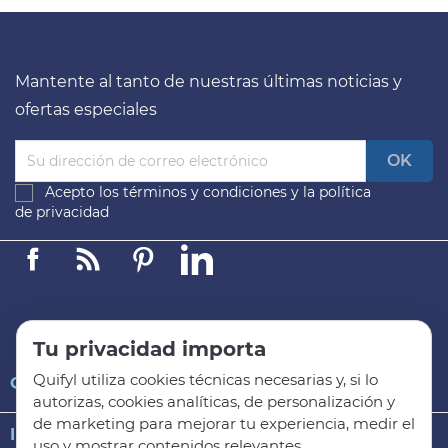
Mantente al tanto de nuestras últimas noticias y
ofertas especiales
Acepto los
términos y condiciones
y la
política
de privacidad
Facebook
Linkedin
Pinterest
LinkedIn
Tu privacidad importa
Quifyl utiliza cookies técnicas necesarias y, si lo

QUIFYL
autorizas, cookies analíticas, de personalización y
de marketing para mejorar tu experiencia, medir el

INFORMACIÓN GENERAL
uso y mostrar contenidos relevantes.