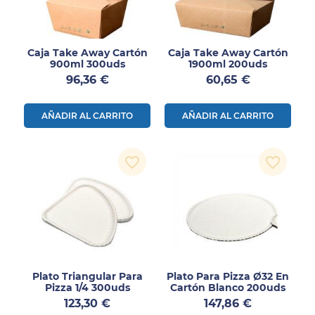
Caja Take Away Cartón
Caja Take Away Cartón
900ml 300uds
1900ml 200uds
Precio
Precio
96,36 €
60,65 €
AÑADIR AL CARRITO
AÑADIR AL CARRITO
favorite_border
favorite_border
Plato Triangular Para
Plato Para Pizza Ø32 En
Pizza 1/4 300uds
Cartón Blanco 200uds
Precio
Precio
123,30 €
147,86 €