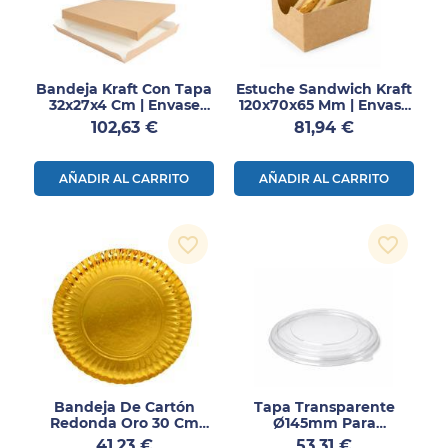
Bandeja Kraft Con Tapa
Estuche Sandwich Kraft
32x27x4 Cm | Envase
120x70x65 Mm | Envase
Take Away 150 Uds
Take Away 500 Uds
Precio
Precio
102,63 €
81,94 €
AÑADIR AL CARRITO
AÑADIR AL CARRITO
favorite_border
favorite_border
Bandeja De Cartón
Tapa Transparente
Redonda Oro 30 Cm
Ø145mm Para
Pack 100 Unidades
Ensaladera 500ml /
Precio
Precio
41,23 €
53,31 €