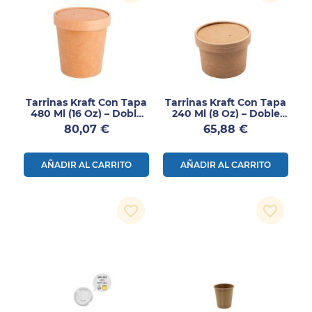
Tarrinas Kraft Con Tapa
Tarrinas Kraft Con Tapa
480 Ml (16 Oz) – Doble
240 Ml (8 Oz) – Doble
Pared – 250 Unidades
Pared – 250 Unidades
Precio
Precio
80,07 €
65,88 €
AÑADIR AL CARRITO
AÑADIR AL CARRITO
favorite_border
favorite_border