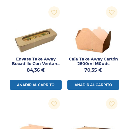
favorite_border
favorite_border
Envase Take Away
Caja Take Away Cartón
Bocadillo Con Ventana
2800ml 160uds
125uds
Precio
Precio
84,36 €
70,35 €
AÑADIR AL CARRITO
AÑADIR AL CARRITO
favorite_border
favorite_border