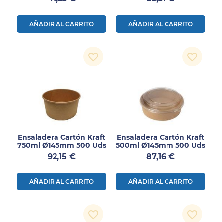
750ml 500uds
AÑADIR AL CARRITO
AÑADIR AL CARRITO
favorite_border
favorite_border
Ensaladera Cartón Kraft
Ensaladera Cartón Kraft
750ml Ø145mm 500 Uds
500ml Ø145mm 500 Uds
Precio
Precio
92,15 €
87,16 €
AÑADIR AL CARRITO
AÑADIR AL CARRITO
favorite_border
favorite_border