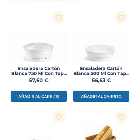
favorite_border
favorite_border
Ensaladera Cartón
Ensaladera Cartón
Blanca 750 Ml Con Tapa
Blanca 500 Ml Con Tapa
RPET 200 Uds
RPET 200 Uds
Precio
Precio
57,60 €
56,63 €
AÑADIR AL CARRITO
AÑADIR AL CARRITO
favorite_border
favorite_border