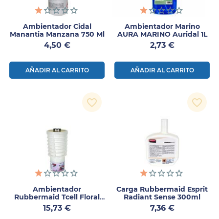
Ambientador Cidal
Ambientador Marino
Manantia Manzana 750 Ml
AURA MARINO Auridal 1L
Precio
Precio
4,50 €
2,73 €
AÑADIR AL CARRITO
AÑADIR AL CARRITO
favorite_border
favorite_border
Ambientador
Carga Rubbermaid Esprit
Rubbermaid Tcell Floral
Radiant Sense 300ml
Blaze 55ml
Precio
Precio
15,73 €
7,36 €