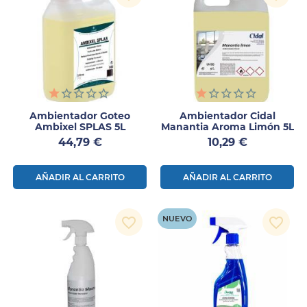
Ambientador Goteo
Ambientador Cidal
Ambixel SPLAS 5L
Manantia Aroma Limón 5L
Precio
Precio
44,79 €
10,29 €
AÑADIR AL CARRITO
AÑADIR AL CARRITO
NUEVO
favorite_border
favorite_border