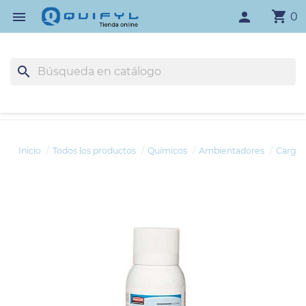
shopping_cart

person
0
search
Inicio
Todos los productos
Químicos
Ambientadores
Carga 