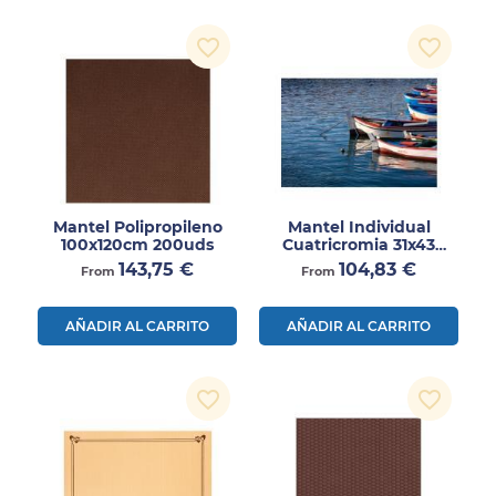
favorite_border
favorite_border
Mantel Polipropileno
Mantel Individual
100x120cm 200uds
Cuatricromia 31x43
2000uds
Precio
Precio
143,75 €
104,83 €
From
From
AÑADIR AL CARRITO
AÑADIR AL CARRITO
favorite_border
favorite_border