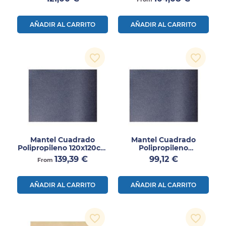
AÑADIR AL CARRITO
AÑADIR AL CARRITO
favorite_border
favorite_border
Mantel Cuadrado
Mantel Cuadrado
Polipropileno 120x120cm
Polipropileno
200 Uds
160x160cm 80 Uds
Precio
Precio
139,39 €
99,12 €
From
AÑADIR AL CARRITO
AÑADIR AL CARRITO
favorite_border
favorite_border