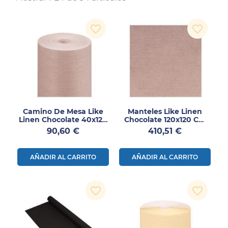
favorite_border
favorite_border
Camino De Mesa Like
Manteles Like Linen
Linen Chocolate 40x120
Chocolate 120x120 Cm
Cm Precortado
Spunlace 200 Uds
Precio
Precio
90,60 €
410,51 €
AÑADIR AL CARRITO
AÑADIR AL CARRITO
favorite_border
favorite_border