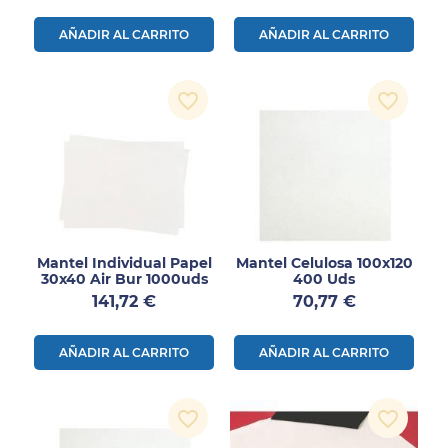
AÑADIR AL CARRITO
AÑADIR AL CARRITO
favorite_border
favorite_border
Mantel Individual Papel
Mantel Celulosa 100x120
30x40 Air Bur 1000uds
400 Uds
Precio
Precio
141,72 €
70,77 €
AÑADIR AL CARRITO
AÑADIR AL CARRITO
favorite_border
favorite_border