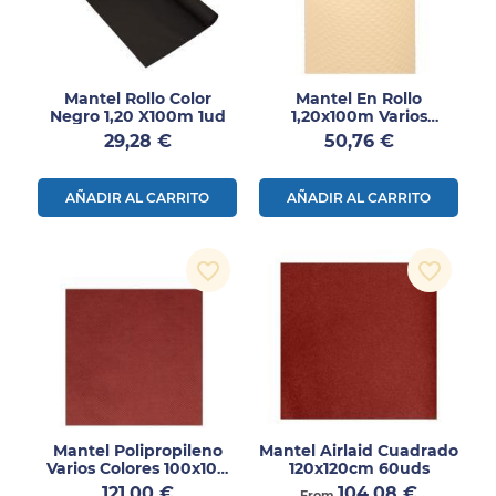
Mantel Rollo Color
Mantel En Rollo
Negro 1,20 X100m 1ud
1,20x100m Varios
Colores 1 Unidad
Precio
Precio
29,28 €
50,76 €
AÑADIR AL CARRITO
AÑADIR AL CARRITO
favorite_border
favorite_border
Mantel Polipropileno
Mantel Airlaid Cuadrado
Varios Colores 100x100
120x120cm 60uds
250uds
Precio
Precio
121,00 €
104,08 €
From