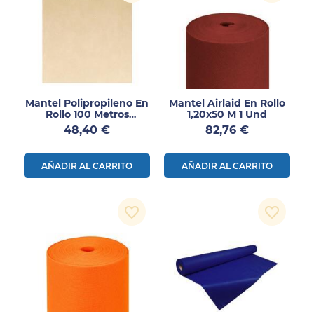
Mantel Polipropileno En
Mantel Airlaid En Rollo
Rollo 100 Metros
1,20x50 M 1 Und
1unidad
Precio
Precio
48,40 €
82,76 €
AÑADIR AL CARRITO
AÑADIR AL CARRITO
favorite_border
favorite_border