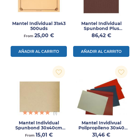
Mantel Individual 31x43
Mantel Individual
500uds
Spunbond Plus
30x40cm 500uds
Precio
Precio
25,00 €
86,42 €
From
AÑADIR AL CARRITO
AÑADIR AL CARRITO
favorite_border
favorite_border
(1)
Mantel Individual
Mantel Invidivual
Spunbond 30x40cm
Polipropileno 30x40
200uds
500uds
Precio
Precio
15,01 €
31,46 €
From