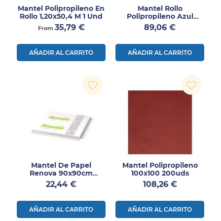
Mantel Polipropileno En
Mantel Rollo
Rollo 1,20x50,4 M 1 Und
Polipropileno Azul
1.60x100m 1ud
Precio
Precio
35,79 €
89,06 €
From
AÑADIR AL CARRITO
AÑADIR AL CARRITO
favorite_border
favorite_border
Mantel De Papel
Mantel Polipropileno
Renova 90x90cm
100x100 200uds
250uds
Precio
Precio
22,44 €
108,26 €
AÑADIR AL CARRITO
AÑADIR AL CARRITO