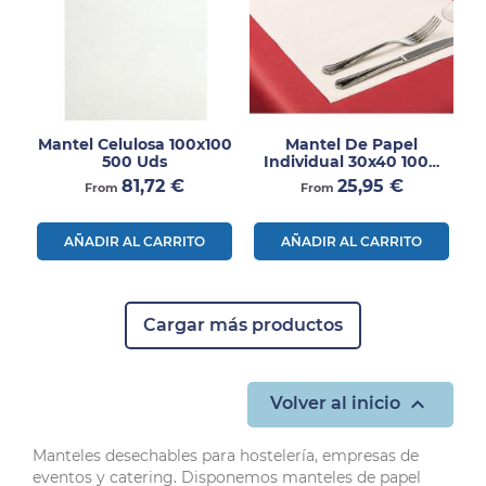
Mantel Celulosa 100x100
Mantel De Papel
500 Uds
Individual 30x40 1000
Uds
Precio
Precio
81,72 €
25,95 €
From
From
AÑADIR AL CARRITO
AÑADIR AL CARRITO
Cargar más productos

Volver al inicio
Manteles desechables para hostelería, empresas de
eventos y catering. Disponemos manteles de papel