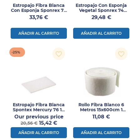
Estropajo Fibra Blanca
Estropajo Con Esponja
Con Esponja Sponrex 79
Vegetal Sponrex 74
10 Uds – Suave Y
10uds
Precio
Precio
33,76 €
29,48 €
Absorbente
AÑADIR AL CARRITO
AÑADIR AL CARRITO
-25%
favorite_border
favorite_border
Estropajo Fibra Blanca
Rollo Fibra Blanco 6
Spontex Mercury 76 10
Metros 15x600cm 1
Uds – Superficies
Unidad
Precio
Precio
Our previous price
11,08 €
Delicadas
Precio
normal
15,42 €
20,56 €
AÑADIR AL CARRITO
AÑADIR AL CARRITO