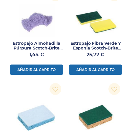
Estropajo Almohadilla
Estropajo Fibra Verde Y
Púrpura Scotch-Brite
Esponja Scotch-Brite
1ud
12uds
Precio
Precio
1,44 €
25,72 €
AÑADIR AL CARRITO
AÑADIR AL CARRITO
favorite_border
favorite_border