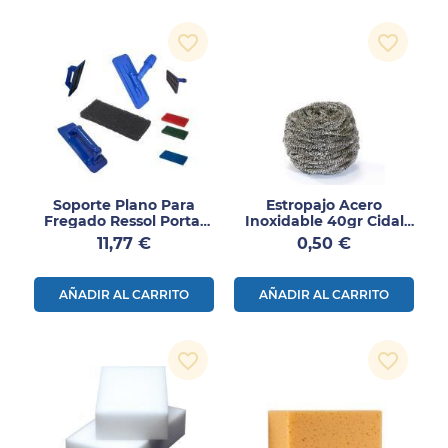
favorite_border
favorite_border
Soporte Plano Para
Estropajo Acero
Fregado Ressol Porta-
Inoxidable 40gr Cidal
Tampón 1ud
1ud
Precio
Precio
11,77 €
0,50 €
AÑADIR AL CARRITO
AÑADIR AL CARRITO
favorite_border
favorite_border