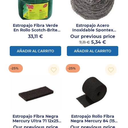
Estropajo Fibra Verde
Estropajo Acero
En Rollo Scotch-Brite
Inoxidable Spontex
6m
Superinox 27 – 10 Uds
Precio
Preci
33,11 €
Our previous price
Precio
norm
5,34 €
7,11 €
AÑADIR AL CARRITO
AÑADIR AL CARRITO
-25%
-25%
favorite_border
favorite_border
Estropajo Fibra Negra
Estropajo Rollo Fibra
Mercury Ultra 71 12x25
Negra Mercury 84 (15
Cm – Pack 10 Uds
Cm X 3 M) – Abrasivo
Precio
Preci
Our previous price
Our previous price