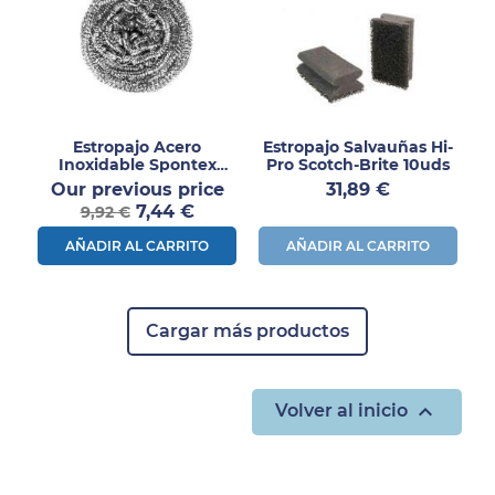
Estropajo Acero
Estropajo Salvauñas Hi-
Inoxidable Spontex
Pro Scotch-Brite 10uds
Superinox 50 – 10 Uds
Precio
Precio
Our previous price
31,89 €
Precio
normal
7,44 €
9,92 €
AÑADIR AL CARRITO
AÑADIR AL CARRITO
Cargar más productos

Volver al inicio