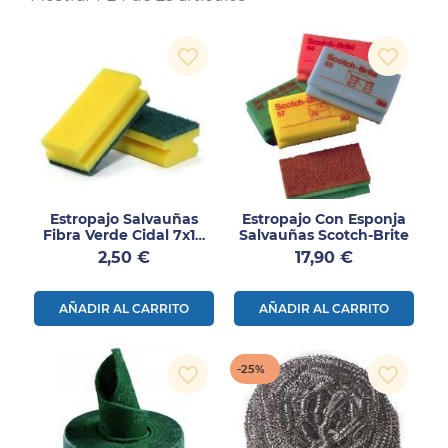
favorite_border
favorite_border
Estropajo Salvauñas
Estropajo Con Esponja
Fibra Verde Cidal 7x14
Salvauñas Scotch-Brite
Cm 1UD
Precio
Precio
2,50 €
17,90 €
AÑADIR AL CARRITO
AÑADIR AL CARRITO
-25%
favorite_border
favorite_border