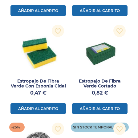
AÑADIR AL CARRITO
AÑADIR AL CARRITO
favorite_border
favorite_border
Estropajo De Fibra
Estropajo De Fibra
Verde Con Esponja Cidal
Verde Cortado
Precio
Precio
0,47 €
0,82 €
AÑADIR AL CARRITO
AÑADIR AL CARRITO
-25%
SIN STOCK TEMPORALMENTE
favorite_border
favorite_border