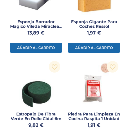
Esponja Borrador
Esponja Gigante Para
Mágico Vileda Miraclean
Coches Ressol
Big
Precio
Precio
13,89 €
1,97 €
AÑADIR AL CARRITO
AÑADIR AL CARRITO
favorite_border
favorite_border
Estropajo De Fibra
Piedra Para Limpieza En
Verde En Rollo Cidal 6m
Cocina Raspita 1 Unidad
Precio
Precio
9,82 €
1,91 €