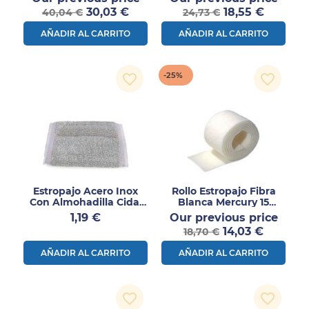
Profesional | 1 Ud
Precio
normal
Precio
norm
30,03 €
18,55 €
40,04 €
24,73 €
AÑADIR AL CARRITO
AÑADIR AL CARRITO
-25%
favorite_border
favorite_border
Estropajo Acero Inox
Rollo Estropajo Fibra
Con Almohadilla Cidal
Blanca Mercury 15
2uds
15x300 1ud
Precio
Preci
1,19 €
Our previous price
Precio
norm
14,03 €
18,70 €
AÑADIR AL CARRITO
AÑADIR AL CARRITO
favorite_border
favorite_border