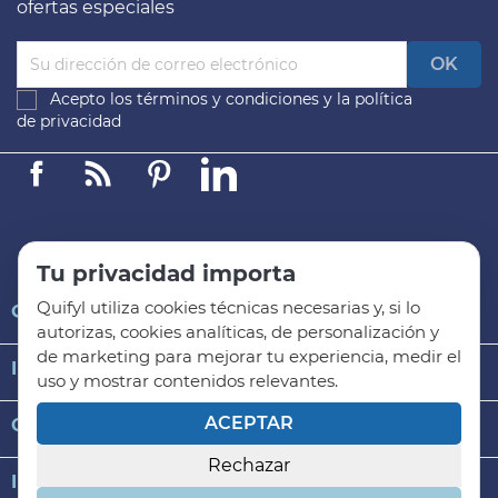
ofertas especiales
Acepto los
términos y condiciones
y la
política
de privacidad
Facebook
Linkedin
Pinterest
LinkedIn
Tu privacidad importa
Quifyl utiliza cookies técnicas necesarias y, si lo

QUIFYL
autorizas, cookies analíticas, de personalización y
de marketing para mejorar tu experiencia, medir el

INFORMACIÓN GENERAL
uso y mostrar contenidos relevantes.
ACEPTAR

CATEGORÍAS DE PRODUCTO
Rechazar
keyboard_arrow_down
INFORMACIÓN DE LA TIENDA