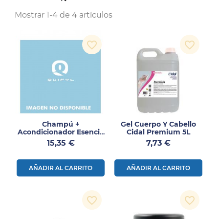
Mostrar 1-4 de 4 artículos
favorite_border
favorite_border
Champú +
Gel Cuerpo Y Cabello
Acondicionador Esencia
Cidal Premium 5L
Fusion 5L
Precio
Precio
15,35 €
7,73 €
AÑADIR AL CARRITO
AÑADIR AL CARRITO
favorite_border
favorite_border