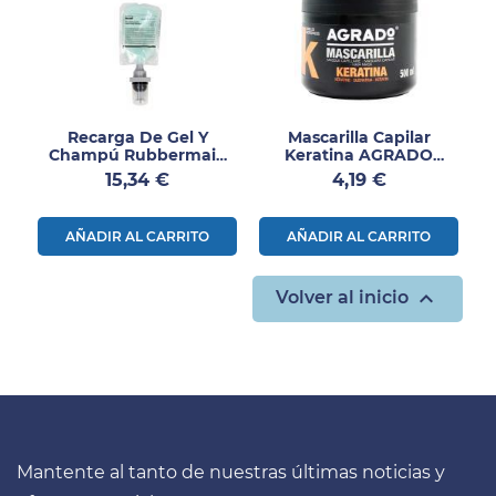
Recarga De Gel Y
Mascarilla Capilar
Champú Rubbermaid
Keratina AGRADO
Flex 1,3L
500ml
Precio
Precio
15,34 €
4,19 €
AÑADIR AL CARRITO
AÑADIR AL CARRITO

Volver al inicio
Mantente al tanto de nuestras últimas noticias y