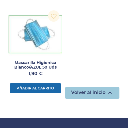
favorite_border
Mascarilla Higienica
Blanco/AZUL 50 Uds
Precio
1,90 €
AÑADIR AL CARRITO

Volver al inicio