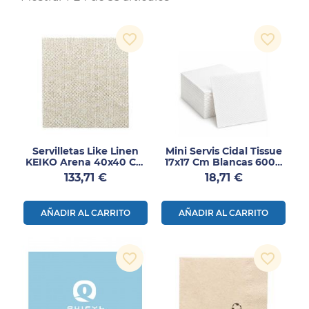
favorite_border
favorite_border
Servilletas Like Linen
Mini Servis Cidal Tissue
KEIKO Arena 40x40 Cm
17x17 Cm Blancas 6000
Spunlace
Uds
Precio
Precio
133,71 €
18,71 €
AÑADIR AL CARRITO
AÑADIR AL CARRITO
favorite_border
favorite_border