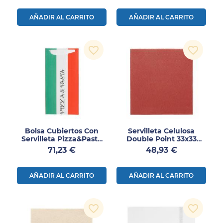
AÑADIR AL CARRITO
AÑADIR AL CARRITO
favorite_border
favorite_border
Bolsa Cubiertos Con
Servilleta Celulosa
Servilleta Pizza&Pasta
Double Point 33x33
400uds
1200uds
Precio
Precio
71,23 €
48,93 €
AÑADIR AL CARRITO
AÑADIR AL CARRITO
favorite_border
favorite_border