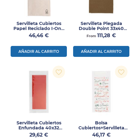
Servilleta Cubiertos
Servilleta Plegada
Papel Reciclado I-One
Double Point 33x40
1600uds
2000uds
Precio
Precio
46,46 €
111,28 €
From
AÑADIR AL CARRITO
AÑADIR AL CARRITO
favorite_border
favorite_border
Servilleta Cubiertos
Bolsa
Enfundada 40x32
Cubiertos+servilleta
Napoli 300uds
Just In Time 250uds
Precio
Precio
29,62 €
46,17 €