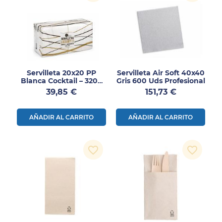
Servilleta 20x20 PP
Servilleta Air Soft 40x40
Blanca Cocktail – 3200
Gris 600 Uds Profesional
Uds
Precio
Precio
39,85 €
151,73 €
AÑADIR AL CARRITO
AÑADIR AL CARRITO
favorite_border
favorite_border