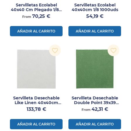
Servilletas Ecolabel
Servilletas Ecolabel
40x40 Cm Plegado 1/8 –
40x40cm 1/8 1000uds
Papel Reciclado Natural
Precio
Precio
70,25 €
54,19 €
From
1200uds
AÑADIR AL CARRITO
AÑADIR AL CARRITO
favorite_border
favorite_border
Servilleta Desechable
Servilleta Desechable
Like Linen 40x40cm
Double Point 39x39
600uds
1200uds
Precio
Precio
133,78 €
42,31 €
From
AÑADIR AL CARRITO
AÑADIR AL CARRITO