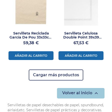
Servilleta Reciclada
Servilleta Celulosa
García De Pou 33x33cm
Double Point 39x39
2400uds
1200uds
Precio
Precio
59,38 €
67,53 €
AÑADIR AL CARRITO
AÑADIR AL CARRITO
Cargar más productos

Volver al inicio
Servilletas de papel desechables de papel, spundbound,
airlaid,etc. Servilletas de papel prácticas y decorativas.