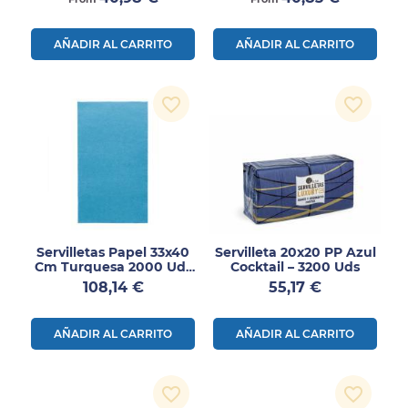
AÑADIR AL CARRITO
AÑADIR AL CARRITO
favorite_border
favorite_border
Servilletas Papel 33x40
Servilleta 20x20 PP Azul
Cm Turquesa 2000 Uds
Cocktail – 3200 Uds
Ecolabel
Precio
Precio
108,14 €
55,17 €
AÑADIR AL CARRITO
AÑADIR AL CARRITO
favorite_border
favorite_border