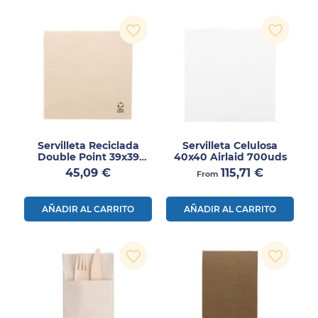
favorite_border
favorite_border
Servilleta Reciclada
Servilleta Celulosa
Double Point 39x39
40x40 Airlaid 700uds
1200uds
Precio
Precio
45,09 €
115,71 €
From
AÑADIR AL CARRITO
AÑADIR AL CARRITO
favorite_border
favorite_border