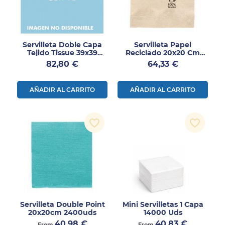
Servilleta Doble Capa
Servilleta Papel
Tejido Tissue 39x39
Reciclado 20x20 Cm
1600uds
4800 Uds
Precio
Precio
82,80 €
64,33 €
AÑADIR AL CARRITO
AÑADIR AL CARRITO
favorite_border
favorite_border
Servilleta Double Point
Mini Servilletas 1 Capa
20x20cm 2400uds
14000 Uds
Precio
Precio
40,98 €
40,83 €
From
From