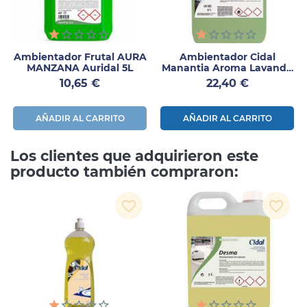
Ambientador Frutal AURA
Ambientador Cidal
MANZANA Auridal 5L
Manantia Aroma Lavanda
5L
Precio
Precio
10,65 €
22,40 €
AÑADIR AL CARRITO
AÑADIR AL CARRITO
Los clientes que adquirieron este
producto también compraron:
favorite_border
favorite_border