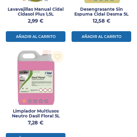
Lavavajillas Manual Cidal
Desengrasante Sin
Cidasol Plus 1,5L
Espuma Cidal Desma 5L
Precio
Precio
2,99 €
12,58 €
AÑADIR AL CARRITO
AÑADIR AL CARRITO
favorite_border
Limpiador Multiusos
Neutro Dasil Floral 5L
Precio
7,28 €