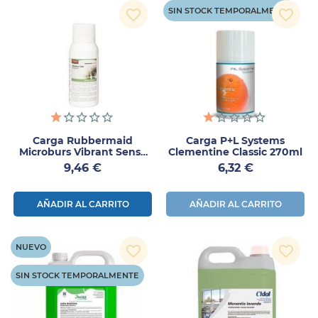
SIN STOCK TEMPORALMENTE
favorite_border
favorite_border
Carga Rubbermaid
Carga P+L Systems
Microburs Vibrant Sense
Clementine Classic 270ml
75ml
Precio
Precio
9,46 €
6,32 €
AÑADIR AL CARRITO
AÑADIR AL CARRITO
NUEVO
favorite_border
favorite_border
SIN STOCK TEMPORALMENTE