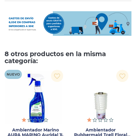
8 otros productos en la misma
categoría:
NUEVO
favorite_border
favorite_border
Ambientador Marino
Ambientador
AURA MARINO Auridal 1L
Rubbermaid Tcell Floral