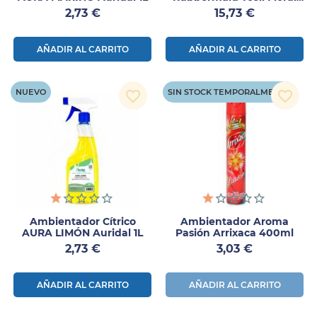
Blaze 55ml
Precio
Precio
2,73 €
15,73 €
AÑADIR AL CARRITO
AÑADIR AL CARRITO
NUEVO
SIN STOCK TEMPORALMENTE
favorite_border
favorite_border
Ambientador Cítrico
Ambientador Aroma
AURA LIMÓN Auridal 1L
Pasión Arrixaca 400ml
Precio
Precio
2,73 €
3,03 €
AÑADIR AL CARRITO
AÑADIR AL CARRITO