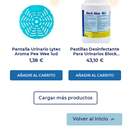
favorite_border
favorite_border
Pantalla Urinario Lytec
Pastillas Desinfectante
Aroma Pee Wee 1ud
Para Urinarios Block
Blau
Precio
Precio
1,38 €
43,10 €
AÑADIR AL CARRITO
AÑADIR AL CARRITO
Cargar más productos

Volver al inicio