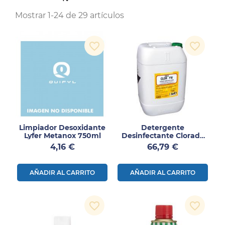
Mostrar 1-24 de 29 artículos
favorite_border
favorite_border
Limpiador Desoxidante
Detergente
Lyfer Metanox 750ml
Desinfectante Clorado
Oxa Clor FW 24KG
Precio
Precio
4,16 €
66,79 €
AÑADIR AL CARRITO
AÑADIR AL CARRITO
favorite_border
favorite_border