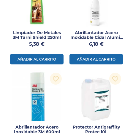
Limpiador De Metales
Abrillantador Acero
3M Tarni Shield 250ml
Inoxidable Cidal Alumix
750ml
Precio
Precio
5,38 €
6,18 €
AÑADIR AL CARRITO
AÑADIR AL CARRITO
favorite_border
favorite_border
Abrillantador Acero
Protector Antigraffity
Inoxidable 3M 600ml
Protec 10L