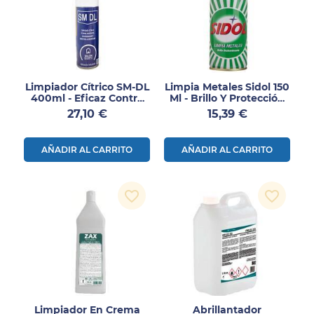
Limpiador Cítrico SM-DL
Limpia Metales Sidol 150
400ml - Eficaz Contra
Ml - Brillo Y Protección
Grasa, Adhesivos Y
Para Superficies
Precio
Precio
27,10 €
15,39 €
Tintas
Metálicas
AÑADIR AL CARRITO
AÑADIR AL CARRITO
favorite_border
favorite_border
Limpiador En Crema
Abrillantador