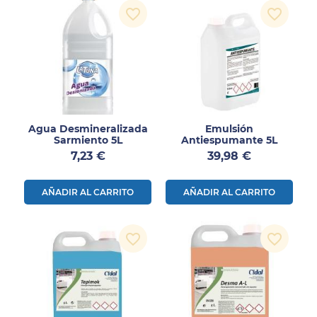
favorite_border
favorite_border
Agua Desmineralizada
Emulsión
Sarmiento 5L
Antiespumante 5L
Precio
Precio
7,23 €
39,98 €
AÑADIR AL CARRITO
AÑADIR AL CARRITO
favorite_border
favorite_border