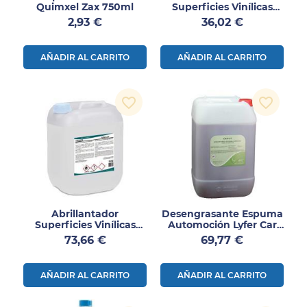
Quimxel Zax 750ml
Superficies Vinílicas
Vinilex S/S 5L
Precio
Precio
2,93 €
36,02 €
AÑADIR AL CARRITO
AÑADIR AL CARRITO
favorite_border
favorite_border
Abrillantador
Desengrasante Espuma
Superficies Vinílicas
Automoción Lyfer Car
Vinilex 10L
C9 25Kg
Precio
Precio
73,66 €
69,77 €
AÑADIR AL CARRITO
AÑADIR AL CARRITO