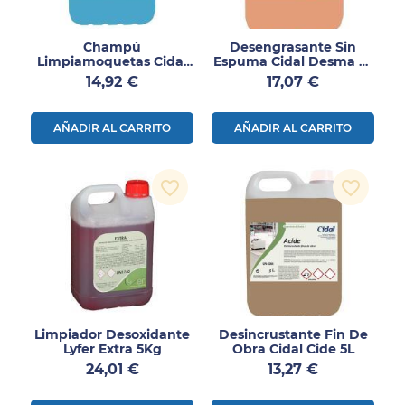
Champú
Desengrasante Sin
Limpiamoquetas Cidal
Espuma Cidal Desma A-
Tapimok 5L
L 5L
Precio
Precio
14,92 €
17,07 €
AÑADIR AL CARRITO
AÑADIR AL CARRITO
favorite_border
favorite_border
Limpiador Desoxidante
Desincrustante Fin De
Lyfer Extra 5Kg
Obra Cidal Cide 5L
Precio
Precio
24,01 €
13,27 €