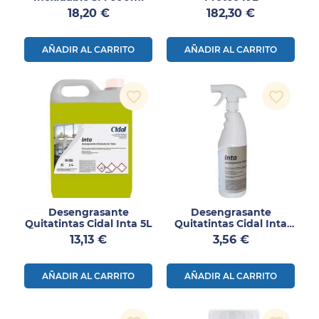
Precio
Precio
18,20 €
182,30 €
AÑADIR AL CARRITO
AÑADIR AL CARRITO
favorite_border
favorite_border
Desengrasante
Desengrasante
Quitatintas Cidal Inta 5L
Quitatintas Cidal Inta
750ml
Precio
Precio
13,13 €
3,56 €
AÑADIR AL CARRITO
AÑADIR AL CARRITO