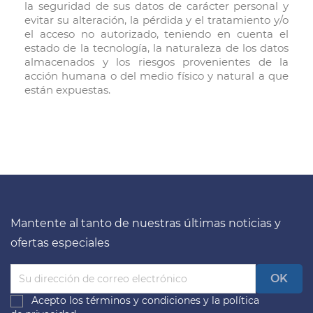
la seguridad de sus datos de carácter personal y
evitar su alteración, la pérdida y el tratamiento y/o
el acceso no autorizado, teniendo en cuenta el
estado de la tecnología, la naturaleza de los datos
almacenados y los riesgos provenientes de la
acción humana o del medio físico y natural a que
están expuestas.
Mantente al tanto de nuestras últimas noticias y
ofertas especiales
Acepto los
términos y condiciones
y la
política