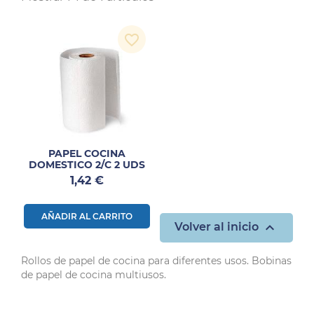
favorite_border
PAPEL COCINA
DOMESTICO 2/C 2 UDS
Precio
1,42 €
AÑADIR AL CARRITO

Volver al inicio
Rollos de papel de cocina para diferentes usos. Bobinas
de papel de cocina multiusos.