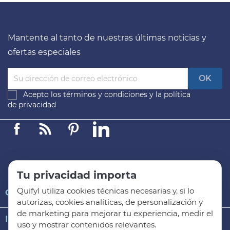
Mantente al tanto de nuestras últimas noticias y
ofertas especiales
Acepto los
términos y condiciones
y la
política
de privacidad
Facebook
Linkedin
Pinterest
LinkedIn
Tu privacidad importa
Quifyl utiliza cookies técnicas necesarias y, si lo

QUIFYL
autorizas, cookies analíticas, de personalización y
de marketing para mejorar tu experiencia, medir el

INFORMACIÓN GENERAL
uso y mostrar contenidos relevantes.