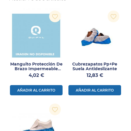
favorite_border
favorite_border
Manguito Protección De
Cubrezapatos Pp+pe
Brazo Impermeable
Suela Antideslizante
Azul
Precio
Precio
4,02 €
12,83 €
AÑADIR AL CARRITO
AÑADIR AL CARRITO
favorite_border