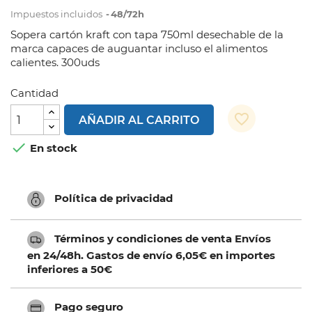
Impuestos incluidos
48/72h
Sopera cartón kraft con tapa 750ml desechable de la
marca capaces de auguantar incluso el alimentos
calientes. 300uds
Cantidad
favorite_border
AÑADIR AL CARRITO

En stock
Política de privacidad
Términos y condiciones de venta Envíos
en 24/48h. Gastos de envío 6,05€ en importes
inferiores a 50€
Pago seguro