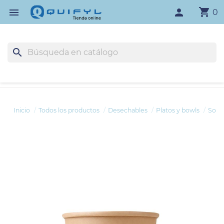
shopping_cart

person
0
search
Inicio
Todos los productos
Desechables
Platos y bowls
Sope