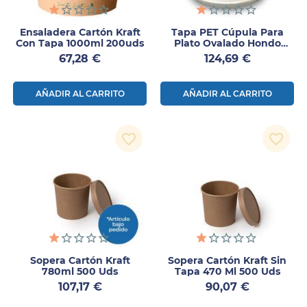
Ensaladera Cartón Kraft
Tapa PET Cúpula Para
Con Tapa 1000ml 200uds
Plato Ovalado Hondo
300uds
Precio
Precio
67,28 €
124,69 €
AÑADIR AL CARRITO
AÑADIR AL CARRITO
favorite_border
favorite_border
Sopera Cartón Kraft
Sopera Cartón Kraft Sin
780ml 500 Uds
Tapa 470 Ml 500 Uds
Precio
Precio
107,17 €
90,07 €