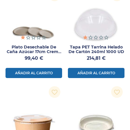
Plato Desechable De
Tapa PET Tarrina Helado
Caña Azúcar 17cm Crema
De Cartón 240ml 1000 UD
800uds
Precio
Precio
99,40 €
214,81 €
AÑADIR AL CARRITO
AÑADIR AL CARRITO
favorite_border
favorite_border