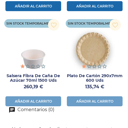
AÑADIR AL CARRITO
AÑADIR AL CARRITO
SIN STOCK TEMPORALMENTE
SIN STOCK TEMPORALMENTE
favorite_border
favorite_border
Salsera Fibra De Caña De
Plato De Cartón 290x7mm
Azúcar 70ml 1500 Uds
600 Uds
Precio
Precio
260,19 €
135,74 €
AÑADIR AL CARRITO
AÑADIR AL CARRITO
Comentarios (0)