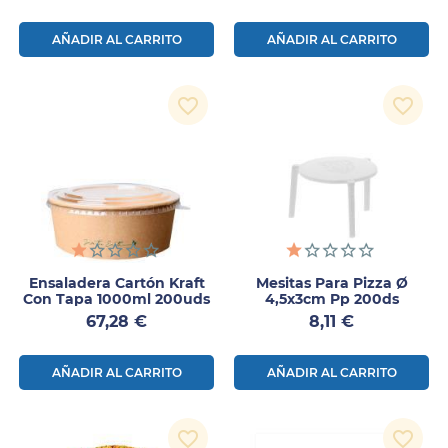
AÑADIR AL CARRITO
AÑADIR AL CARRITO
favorite_border
favorite_border
Ensaladera Cartón Kraft
Mesitas Para Pizza Ø
Con Tapa 1000ml 200uds
4,5x3cm Pp 200ds
Precio
Precio
67,28 €
8,11 €
AÑADIR AL CARRITO
AÑADIR AL CARRITO
favorite_border
favorite_border