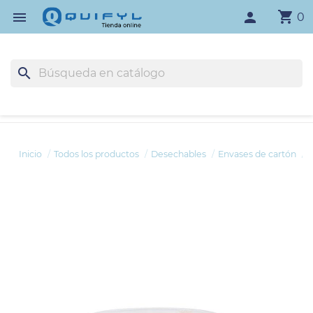
shopping_cart

person
0
search
Inicio
Todos los productos
Desechables
Envases de cartón
E