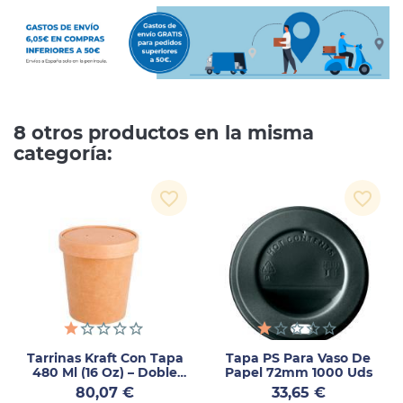
8 otros productos en la misma
categoría:
favorite_border
favorite_border
Tarrinas Kraft Con Tapa
Tapa PS Para Vaso De
480 Ml (16 Oz) – Doble
Papel 72mm 1000 Uds
Pared – 250 Unidades
Precio
Precio
80,07 €
33,65 €