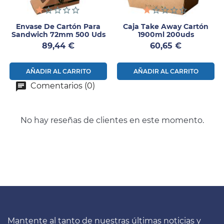
Envase De Cartón Para
Caja Take Away Cartón
Sandwich 72mm 500 Uds
1900ml 200uds
Precio
Precio
89,44 €
60,65 €
AÑADIR AL CARRITO
AÑADIR AL CARRITO
Comentarios (0)
No hay reseñas de clientes en este momento.
Mantente al tanto de nuestras últimas noticias y