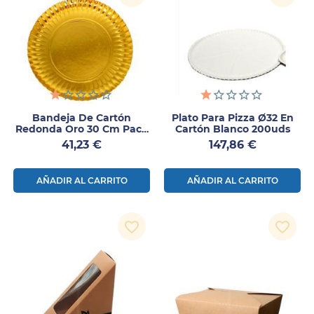
Bandeja De Cartón
Plato Para Pizza Ø32 En
Redonda Oro 30 Cm Pack
Cartón Blanco 200uds
100 Unidades
Precio
Precio
41,23 €
147,86 €
AÑADIR AL CARRITO
AÑADIR AL CARRITO
favorite_border
favorite_border