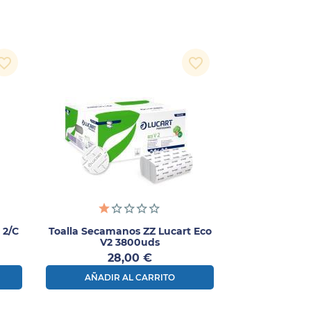
orite_border
favorite_border
 2/C
Toalla Secamanos ZZ Lucart Eco
V2 3800uds
Precio
28,00 €
AÑADIR AL CARRITO