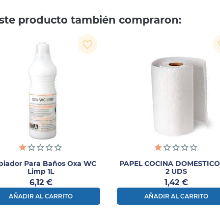
 este producto también compraron:
favorite_border
fav
piador Para Baños Oxa WC
PAPEL COCINA DOMESTICO
Limp 1L
2 UDS
Precio
Precio
6,12 €
1,42 €
AÑADIR AL CARRITO
AÑADIR AL CARRITO