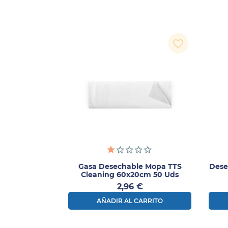
favorite_border
Gasa Desechable Mopa TTS
Dese
Cleaning 60x20cm 50 Uds
Precio
2,96 €
AÑADIR AL CARRITO