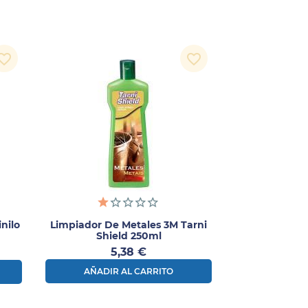
orite_border
favorite_border
nilo
Limpiador De Metales 3M Tarni
Shield 250ml
Precio
5,38 €
AÑADIR AL CARRITO