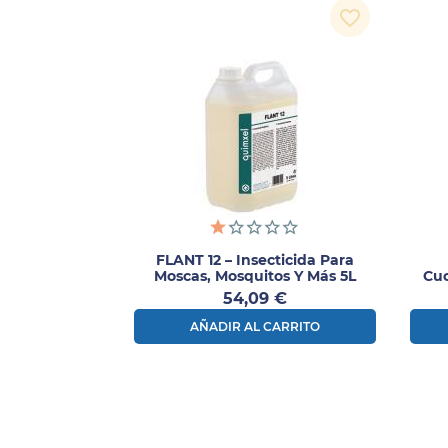
favorite_border
FLANT 12 – Insecticida Para
Moscas, Mosquitos Y Más 5L
Cuc
Precio
54,09 €
AÑADIR AL CARRITO