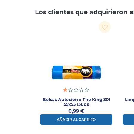
Los clientes que adquirieron
favorite_border
Bolsas Autocierre The King 30l
Lim
55x55 15uds
Precio
0,99 €
AÑADIR AL CARRITO