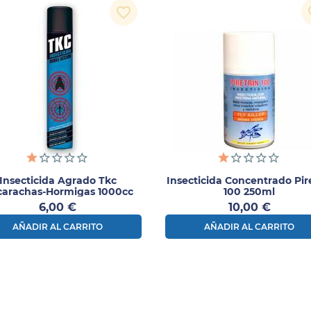
favorite_border
fav
Insecticida Agrado Tkc
Insecticida Concentrado Pir
arachas-Hormigas 1000cc
100 250ml
Precio
Precio
6,00 €
10,00 €
AÑADIR AL CARRITO
AÑADIR AL CARRITO