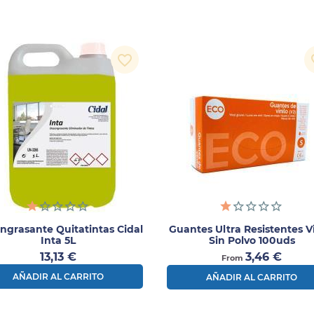
favorite_border
fav
ngrasante Quitatintas Cidal
Guantes Ultra Resistentes Vi
Inta 5L
Sin Polvo 100uds
Precio
Precio
13,13 €
3,46 €
From
AÑADIR AL CARRITO
AÑADIR AL CARRITO