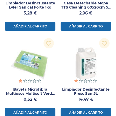
Limpiador Desincrustante
Gasa Desechable Mopa
Lyfer Sanical Forte 1Kg
TTS Cleaning 60x20cm 50
Uds
Precio
Precio
5,28 €
2,96 €
AÑADIR AL CARRITO
AÑADIR AL CARRITO
favorite_border
favorite_border
Bayeta Microfibra
Limpiador Desinfectante
Multiusos Multisoft Verde
Fresc San 5L
Cuatrogasa 40x30 Cm 1ud
Precio
Precio
0,52 €
14,47 €
AÑADIR AL CARRITO
AÑADIR AL CARRITO