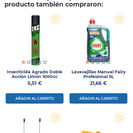
producto también compraron:
favorite_border
favorite_border
Insecticida Agrado Doble
Lavavajillas Manual Fairy
Acción Limón 1000cc
Profesional 5L
Precio
Precio
5,51 €
21,66 €
AÑADIR AL CARRITO
AÑADIR AL CARRITO
favorite_border
favorite_border