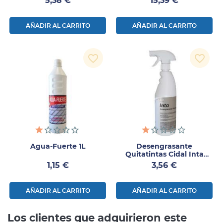
5,38 €
15,39 €
AÑADIR AL CARRITO
AÑADIR AL CARRITO
favorite_border
favorite_border
Agua-Fuerte 1L
Desengrasante
Quitatintas Cidal Inta
750ml
Precio
Precio
1,15 €
3,56 €
AÑADIR AL CARRITO
AÑADIR AL CARRITO
Los clientes que adquirieron este