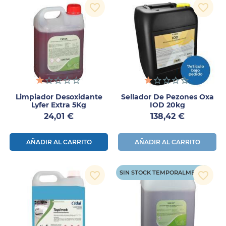
favorite_border
favorite_border
Limpiador Desoxidante
Sellador De Pezones Oxa
Lyfer Extra 5Kg
IOD 20kg
Precio
Precio
24,01 €
138,42 €
AÑADIR AL CARRITO
AÑADIR AL CARRITO
SIN STOCK TEMPORALMENTE
favorite_border
favorite_border