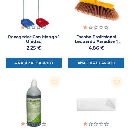
Recogedor Con Mango 1
Escoba Profesional
Unidad
Leopardo Paradise 1
Unidad
Precio
Precio
2,25 €
4,86 €
AÑADIR AL CARRITO
AÑADIR AL CARRITO
favorite_border
favorite_border