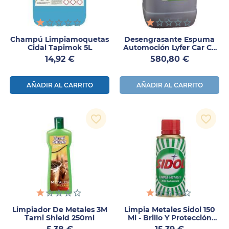
Champú Limpiamoquetas
Desengrasante Espuma
Cidal Tapimok 5L
Automoción Lyfer Car C9
200Kg
Precio
Precio
14,92 €
580,80 €
AÑADIR AL CARRITO
AÑADIR AL CARRITO
favorite_border
favorite_border
Limpiador De Metales 3M
Limpia Metales Sidol 150
Tarni Shield 250ml
Ml - Brillo Y Protección
Para Superficies Metálicas
Precio
Precio