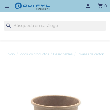
shopping_cart

person
0
search
Inicio
Todos los productos
Desechables
Envases de cartón
V