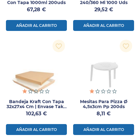
Con Tapa 1000ml 200uds
240/360 Ml 1000 Uds
Precio
Precio
67,28 €
29,52 €
AÑADIR AL CARRITO
AÑADIR AL CARRITO
favorite_border
favorite_border
Bandeja Kraft Con Tapa
Mesitas Para Pizza Ø
32x27x4 Cm | Envase Take
4,5x3cm Pp 200ds
Away 150 Uds
Precio
Precio
102,63 €
8,11 €
AÑADIR AL CARRITO
AÑADIR AL CARRITO