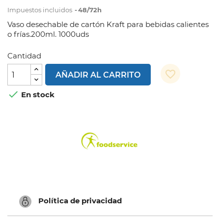
Impuestos incluidos
48/72h
Vaso desechable de cartón Kraft para bebidas calientes
o frías.200ml. 1000uds
Cantidad
favorite_border
AÑADIR AL CARRITO

En stock
Política de privacidad