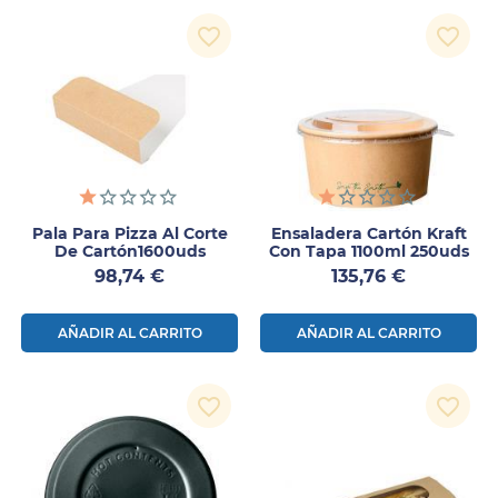
favorite_border
favorite_border
Pala Para Pizza Al Corte
Ensaladera Cartón Kraft
De Cartón1600uds
Con Tapa 1100ml 250uds
Precio
Precio
98,74 €
135,76 €
AÑADIR AL CARRITO
AÑADIR AL CARRITO
favorite_border
favorite_border