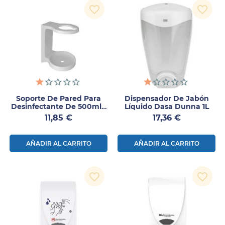
favorite_border
favorite_border
Soporte De Pared Para
Dispensador De Jabón
Desinfectante De 500ml 1
Líquido Dasa Dunna 1L
Ud
Precio
Precio
11,85 €
17,36 €
AÑADIR AL CARRITO
AÑADIR AL CARRITO
favorite_border
favorite_border