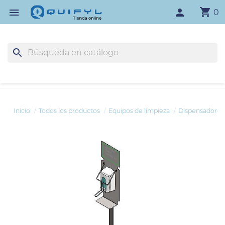
shopping_cart

person
0
search
Inicio
Todos los productos
Equipos de limpieza
Dispensadores