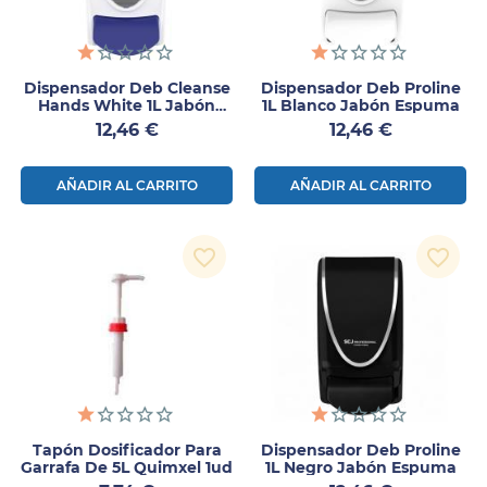
Dispensador Deb Cleanse
Dispensador Deb Proline
Hands White 1L Jabón
1L Blanco Jabón Espuma
Espuma
Precio
Precio
12,46 €
12,46 €
AÑADIR AL CARRITO
AÑADIR AL CARRITO
favorite_border
favorite_border
Tapón Dosificador Para
Dispensador Deb Proline
Garrafa De 5L Quimxel 1ud
1L Negro Jabón Espuma