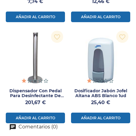
Precio
Precio
7,74 €
12,46 €
AÑADIR AL CARRITO
AÑADIR AL CARRITO
favorite_border
favorite_border
Dispensador Con Pedal
Dosificador Jabón Jofel
Para Desinfectante De
Aitana ABS Blanco 1ud
Manos
Precio
Precio
201,67 €
25,40 €
AÑADIR AL CARRITO
AÑADIR AL CARRITO
Comentarios (0)