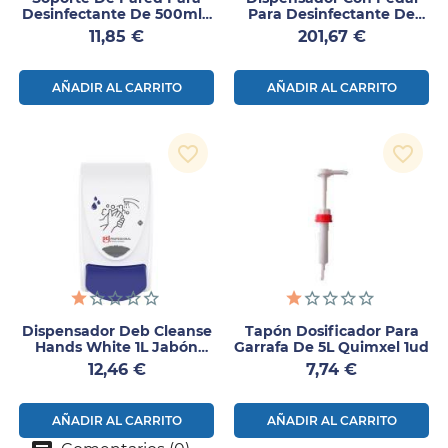
Desinfectante De 500ml 1
Para Desinfectante De
Ud
Manos
Precio
Precio
11,85 €
201,67 €
AÑADIR AL CARRITO
AÑADIR AL CARRITO
favorite_border
favorite_border
Dispensador Deb Cleanse
Tapón Dosificador Para
Hands White 1L Jabón
Garrafa De 5L Quimxel 1ud
Espuma
Precio
Precio
12,46 €
7,74 €
AÑADIR AL CARRITO
AÑADIR AL CARRITO