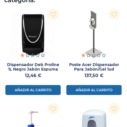
categoría:
favorite_border
favorite_border
Dispensador Deb Proline
Poste Acer Dispensador
1L Negro Jabón Espuma
Para Jabón/gel 1ud
Precio
Precio
12,46 €
137,50 €
AÑADIR AL CARRITO
AÑADIR AL CARRITO
favorite_border
favorite_border