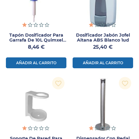
Tapón Dosificador Para
Dosificador Jabón Jofel
Garrafa De 10L Quimxel
Aitana ABS Blanco 1ud
1ud
Precio
Precio
8,46 €
25,40 €
AÑADIR AL CARRITO
AÑADIR AL CARRITO
favorite_border
favorite_border
Soporte De Pared Para
Dispensador Con Pedal