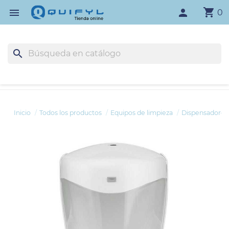
shopping_cart

person
0
search
Inicio
Todos los productos
Equipos de limpieza
Dispensadores