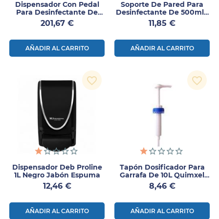
Dispensador Con Pedal
Soporte De Pared Para
Para Desinfectante De
Desinfectante De 500ml 1
Manos
Ud
Precio
Precio
201,67 €
11,85 €
AÑADIR AL CARRITO
AÑADIR AL CARRITO
favorite_border
favorite_border
Dispensador Deb Proline
Tapón Dosificador Para
1L Negro Jabón Espuma
Garrafa De 10L Quimxel
1ud
Precio
Precio
12,46 €
8,46 €
AÑADIR AL CARRITO
AÑADIR AL CARRITO