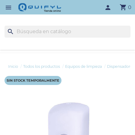
shopping_cart

person
0
search
Inicio
Todos los productos
Equipos de limpieza
Dispensadores
SIN STOCK TEMPORALMENTE