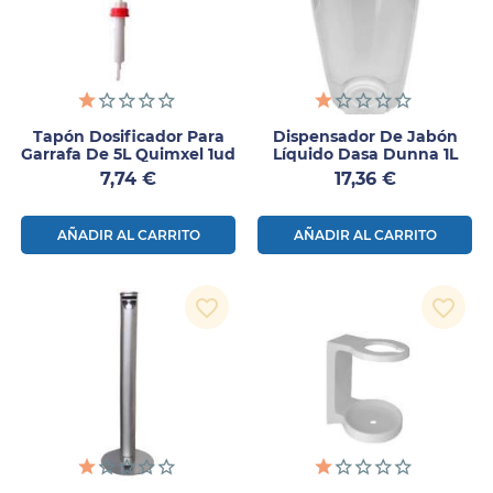
Tapón Dosificador Para
Dispensador De Jabón
Garrafa De 5L Quimxel 1ud
Líquido Dasa Dunna 1L
Precio
Precio
7,74 €
17,36 €
AÑADIR AL CARRITO
AÑADIR AL CARRITO
favorite_border
favorite_border