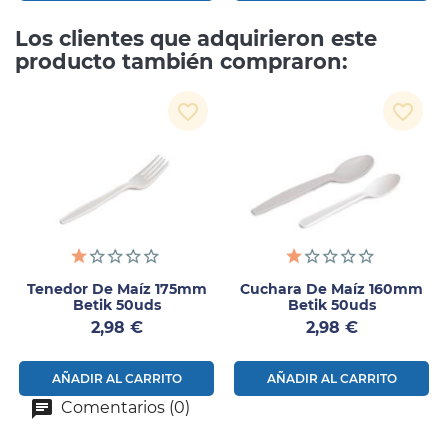
Los clientes que adquirieron este
producto también compraron:
favorite_border
favorite_border
Tenedor De Maíz 175mm
Cuchara De Maíz 160mm
Betik 50uds
Betik 50uds
Precio
Precio
2,98 €
2,98 €
AÑADIR AL CARRITO
AÑADIR AL CARRITO
Comentarios (0)