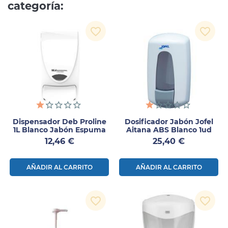
categoría:
favorite_border
favorite_border
Dispensador Deb Proline
Dosificador Jabón Jofel
1L Blanco Jabón Espuma
Aitana ABS Blanco 1ud
Precio
Precio
12,46 €
25,40 €
AÑADIR AL CARRITO
AÑADIR AL CARRITO
favorite_border
favorite_border