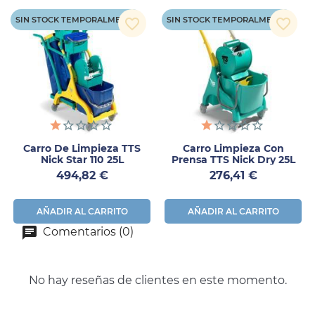
SIN STOCK TEMPORALMENTE
SIN STOCK TEMPORALMENTE
favorite_border
favorite_border
Carro De Limpieza TTS
Carro Limpieza Con
Nick Star 110 25L
Prensa TTS Nick Dry 25L
Precio
Precio
494,82 €
276,41 €
AÑADIR AL CARRITO
AÑADIR AL CARRITO
Comentarios (0)
No hay reseñas de clientes en este momento.