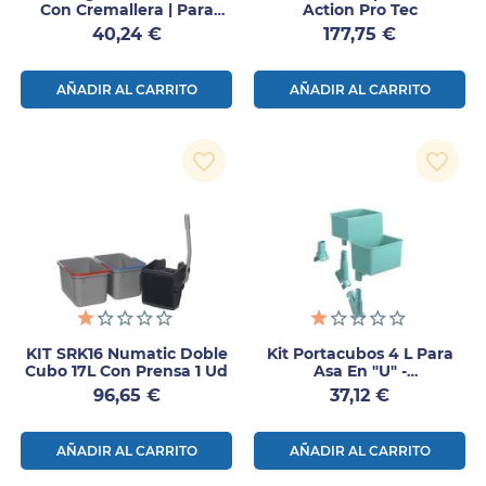
Con Cremallera | Para
Action Pro Tec
Carros EcoMatic
Precio
Precio
40,24 €
177,75 €
AÑADIR AL CARRITO
AÑADIR AL CARRITO
favorite_border
favorite_border
KIT SRK16 Numatic Doble
Kit Portacubos 4 L Para
Cubo 17L Con Prensa 1 Ud
Asa En "U" -
Complemento Para Carro
Precio
Precio
96,65 €
37,12 €
TTS Nick Star 25
AÑADIR AL CARRITO
AÑADIR AL CARRITO