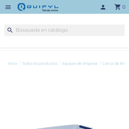
shopping_cart

person
0
search
Inicio
Todos los productos
Equipos de limpieza
Carros de limp