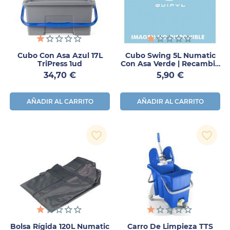
Cubo Con Asa Azul 17L
Cubo Swing 5L Numatic
TriPress 1ud
Con Asa Verde | Recambio
Carro Limpieza
Precio
Precio
34,70 €
5,90 €
AÑADIR AL CARRITO
AÑADIR AL CARRITO
favorite_border
favorite_border
Bolsa Rígida 120L Numatic
Carro De Limpieza TTS