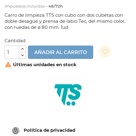
Impuestos incluidos
48/72h
Carro de limpieza TTS con cubo con dos cubetas con
doble desagüe y prensa de labio Tec, del mismo color,
con ruedas de ø 80 mm. 1ud
Cantidad
favorite_border
AÑADIR AL CARRITO

Últimas unidades en stock
Política de privacidad