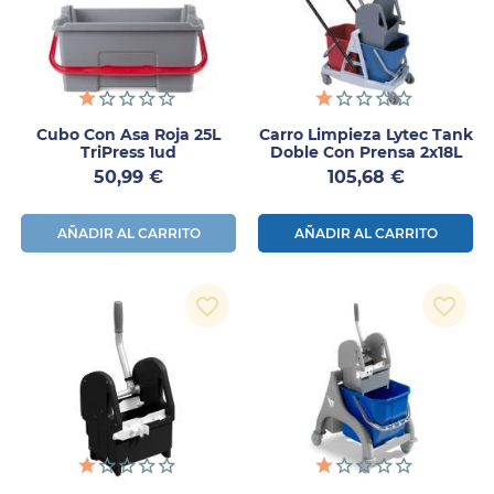
Cubo Con Asa Roja 25L
Carro Limpieza Lytec Tank
TriPress 1ud
Doble Con Prensa 2x18L
Precio
Precio
50,99 €
105,68 €
AÑADIR AL CARRITO
AÑADIR AL CARRITO
favorite_border
favorite_border