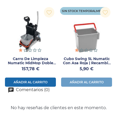
SIN STOCK TEMPORALMENTE
favorite_border
favorite_border
Carro De Limpieza
Cubo Swing 5L Numatic
Numatic MidMop Doble
Con Asa Roja | Recambio
Cubo 16L Con Prensa
Carro Limpieza
Precio
Precio
157,78 €
5,90 €
AÑADIR AL CARRITO
AÑADIR AL CARRITO
Comentarios (0)
No hay reseñas de clientes en este momento.