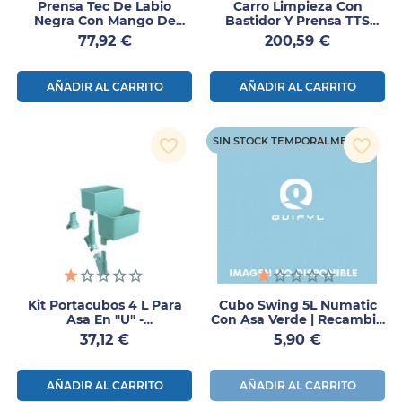
Prensa Tec De Labio
Carro Limpieza Con
Negra Con Mango De
Bastidor Y Prensa TTS
Aluminio 1ud
Nick Tec
Precio
Precio
77,92 €
200,59 €
AÑADIR AL CARRITO
AÑADIR AL CARRITO
SIN STOCK TEMPORALMENTE
favorite_border
favorite_border
Kit Portacubos 4 L Para
Cubo Swing 5L Numatic
Asa En "U" -
Con Asa Verde | Recambio
Complemento Para Carro
Carro Limpieza
Precio
Precio
37,12 €
5,90 €
TTS Nick Star 25
AÑADIR AL CARRITO
AÑADIR AL CARRITO