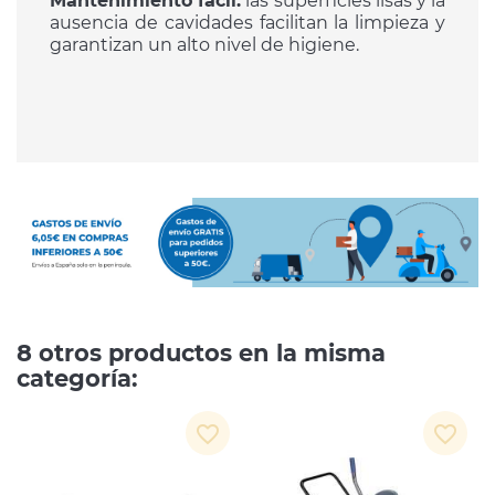
Mantenimiento fácil:
las superficies lisas y la
ausencia de cavidades facilitan la limpieza y
garantizan un alto nivel de higiene.
8 otros productos en la misma
categoría:
favorite_border
favorite_border