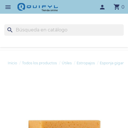
shopping_cart

person
0
search
Inicio
Todos los productos
Útiles
Estropajos
Esponja gigante