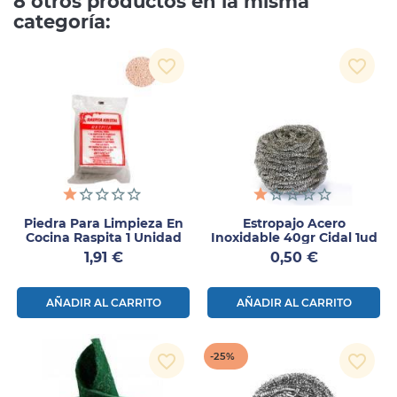
8 otros productos en la misma
categoría:
favorite_border
favorite_border
Piedra Para Limpieza En
Estropajo Acero
Cocina Raspita 1 Unidad
Inoxidable 40gr Cidal 1ud
Precio
Precio
1,91 €
0,50 €
AÑADIR AL CARRITO
AÑADIR AL CARRITO
-25%
favorite_border
favorite_border