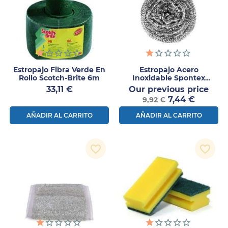
Estropajo Fibra Verde En
Estropajo Acero
Rollo Scotch-Brite 6m
Inoxidable Spontex
Superinox 50 – 10 Uds
Precio
Prec
33,11 €
Our previous price
Precio
nor
7,44 €
9,92 €
AÑADIR AL CARRITO
AÑADIR AL CARRITO
favorite_border
favorite_border