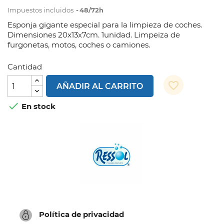
Impuestos incluidos
48/72h
Esponja gigante especial para la limpieza de coches.
Dimensiones 20x13x7cm. 1unidad. Limpeiza de
furgonetas, motos, coches o camiones.
Cantidad
favorite_border
AÑADIR AL CARRITO

En stock
Política de privacidad