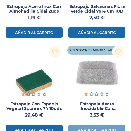
Estropajo Acero Inox Con
Estropajo Salvauñas Fibra
Almohadilla Cidal 2uds
Verde Cidal 7x14 Cm 1UD
Precio
Precio
1,19 €
2,50 €
AÑADIR AL CARRITO
AÑADIR AL CARRITO
SIN STOCK TEMPORALMENTE
favorite_border
favorite_border
Estropajo Con Esponja
Estropajo Acero
Vegetal Sponrex 74 10uds
Inoxidable Con
Almohadilla Cidal
Precio
Precio
29,48 €
3,33 €
AÑADIR AL CARRITO
AÑADIR AL CARRITO