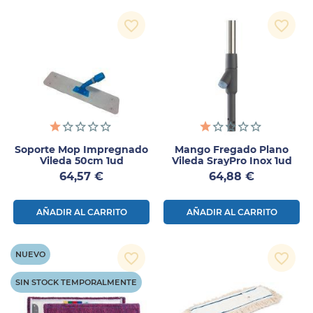
favorite_border
favorite_border
Soporte Mop Impregnado
Mango Fregado Plano
Vileda 50cm 1ud
Vileda SrayPro Inox 1ud
Precio
Precio
64,57 €
64,88 €
AÑADIR AL CARRITO
AÑADIR AL CARRITO
NUEVO
favorite_border
favorite_border
SIN STOCK TEMPORALMENTE