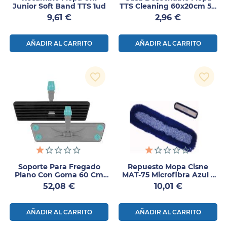
Junior Soft Band TTS 1ud
TTS Cleaning 60x20cm 50
Uds
Precio
Precio
9,61 €
2,96 €
AÑADIR AL CARRITO
AÑADIR AL CARRITO
favorite_border
favorite_border
Soporte Para Fregado
Repuesto Mopa Cisne
Plano Con Goma 60 Cm
MAT-75 Microfibra Azul –
TTS
Limpieza Eficiente Y
Precio
Precio
52,08 €
10,01 €
Duradera 1ud
AÑADIR AL CARRITO
AÑADIR AL CARRITO