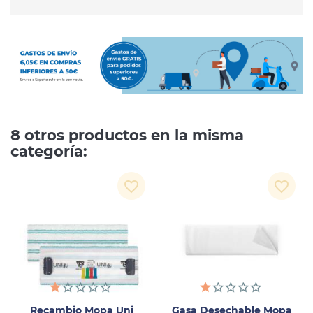
8 otros productos en la misma
categoría:
favorite_border
favorite_border
Recambio Mopa Uni
Gasa Desechable Mopa