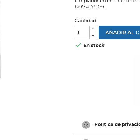
Limpiador en crema para sup
baños. 750ml
Cantidad
AÑADIR AL 

En stock
Política de privac