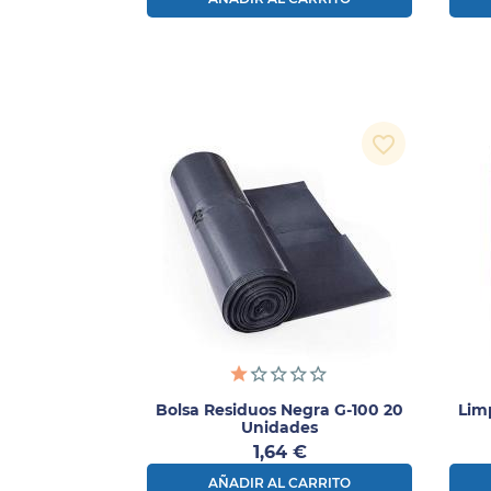
favorite_border
Bolsa Residuos Negra G-100 20
Limp
Unidades
Precio
1,64 €
AÑADIR AL CARRITO