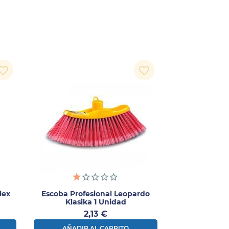
orite_border
favorite_border
lex
Escoba Profesional Leopardo
Klasika 1 Unidad
Precio
2,13 €
AÑADIR AL CARRITO