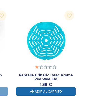
orite_border
favorite_border
n
Pantalla Urinario Lytec Aroma
Pee Wee 1ud
Precio
1,38 €
AÑADIR AL CARRITO