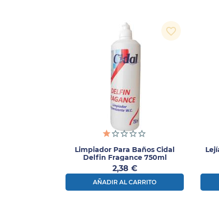
favorite_border
Limpiador Para Baños Cidal
Lej
Delfin Fragance 750ml
Precio
2,38 €
AÑADIR AL CARRITO