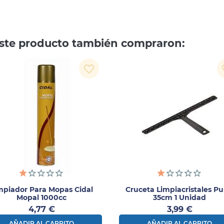
 este producto también compraron:
favorite_border
fav
mpiador Para Mopas Cidal
Cruceta Limpiacristales Pu
Mopal 1000cc
35cm 1 Unidad
Precio
Precio
4,77 €
3,99 €
AÑADIR AL CARRITO
AÑADIR AL CARRITO