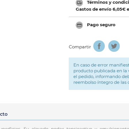
Términos y condici
Gastos de envío 6,05€ e
Pago seguro
Compartir
En caso de error manifiest
producto publicada en la 
el pedido, informando deb
reembolso íntegro de las
ucto
uperficies. Su elevado poder tensioactivo y emulsionan