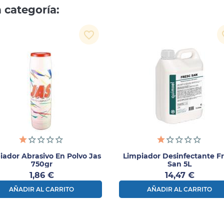
 categoría:
favorite_border
fav
iador Abrasivo En Polvo Jas
Limpiador Desinfectante F
750gr
San 5L
Precio
Precio
1,86 €
14,47 €
AÑADIR AL CARRITO
AÑADIR AL CARRITO