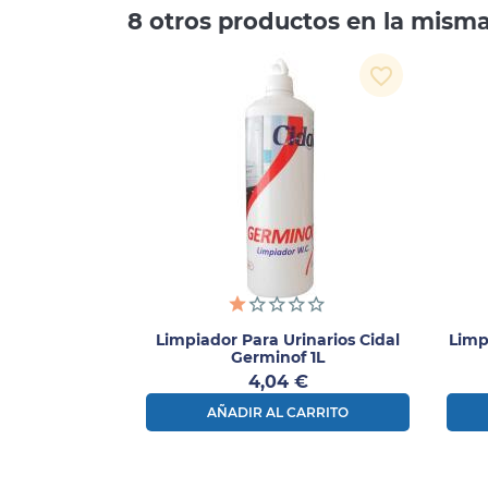
8 otros productos en la misma
favorite_border
Limpiador Para Urinarios Cidal
Limp
Germinof 1L
Precio
4,04 €
AÑADIR AL CARRITO