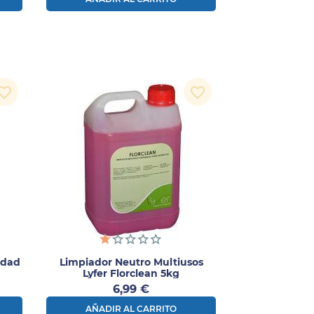
orite_border
favorite_border
idad
Limpiador Neutro Multiusos
Lyfer Florclean 5kg
Precio
6,99 €
AÑADIR AL CARRITO