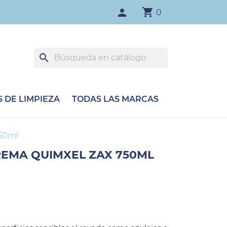
shopping_cart
person
0
search
 DE LIMPIEZA
TODAS LAS MARCAS
750ml
REMA QUIMXEL ZAX 750ML