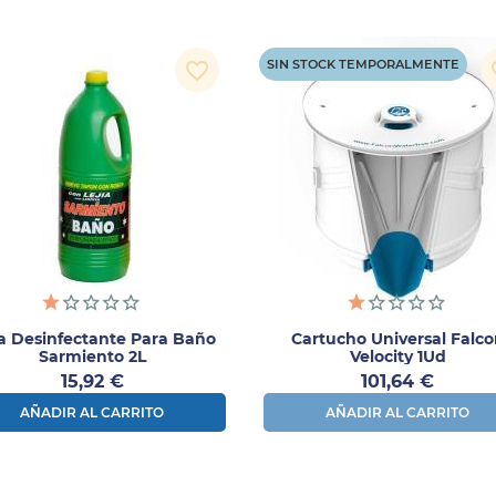
SIN STOCK TEMPORALMENTE
favorite_border
fav
ía Desinfectante Para Baño
Cartucho Universal Falco
Sarmiento 2L
Velocity 1Ud
Precio
Precio
15,92 €
101,64 €
AÑADIR AL CARRITO
AÑADIR AL CARRITO