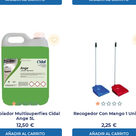
favorite_border
fav
iador Multisuperfies Cidal
Recogedor Con Mango 1 Un
Ange 5L
Precio
Precio
12,50 €
2,25 €
AÑADIR AL CARRITO
AÑADIR AL CARRITO