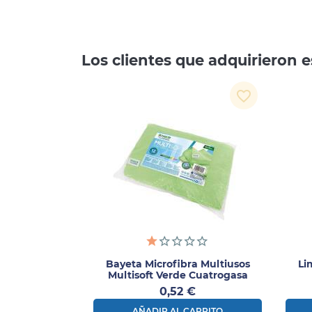
Los clientes que adquirieron
favorite_border
Bayeta Microfibra Multiusos
Li
Multisoft Verde Cuatrogasa
40x30 Cm 1ud
Precio
0,52 €
AÑADIR AL CARRITO