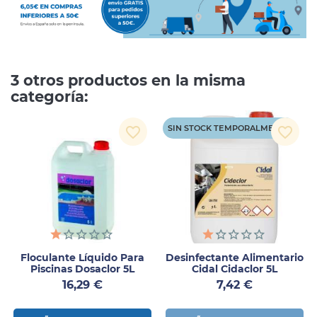
3 otros productos en la misma
categoría:
SIN STOCK TEMPORALMENTE
favorite_border
favorite_border
Floculante Líquido Para
Desinfectante Alimentario
Piscinas Dosaclor 5L
Cidal Cidaclor 5L
Precio
Precio
16,29 €
7,42 €