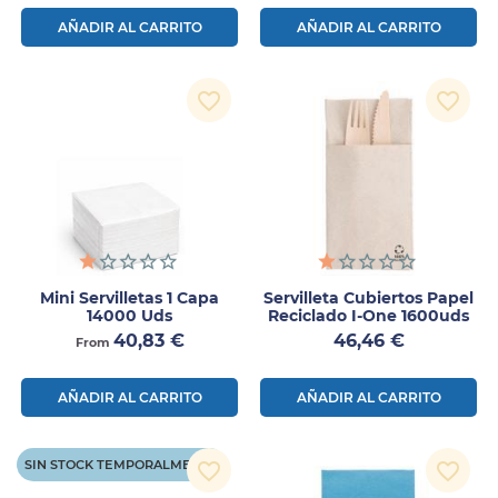
AÑADIR AL CARRITO
AÑADIR AL CARRITO
favorite_border
favorite_border
Mini Servilletas 1 Capa
Servilleta Cubiertos Papel
14000 Uds
Reciclado I-One 1600uds
Precio
Precio
40,83 €
46,46 €
From
AÑADIR AL CARRITO
AÑADIR AL CARRITO
SIN STOCK TEMPORALMENTE
favorite_border
favorite_border