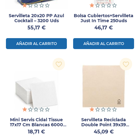
Servilleta 20x20 PP Azul
Bolsa Cubiertos+servilleta
Cocktail – 3200 Uds
Just In Time 250uds
Precio
Precio
55,17 €
46,17 €
AÑADIR AL CARRITO
AÑADIR AL CARRITO
favorite_border
favorite_border
Mini Servis Cidal Tissue
Servilleta Reciclada
17x17 Cm Blancas 6000
Double Point 39x39
Uds
1200uds
Precio
Precio
18,71 €
45,09 €