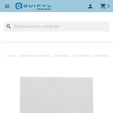
shopping_cart

person
0
search
Inicio
Todos los productos
Celulosas
Servilletas
Servilleta 