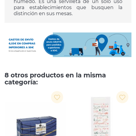
húmedo. Es una servilleta de un solo uso
para establecimientos que busquen la
distinción en sus mesas.
8 otros productos en la misma
categoría:
favorite_border
favorite_border