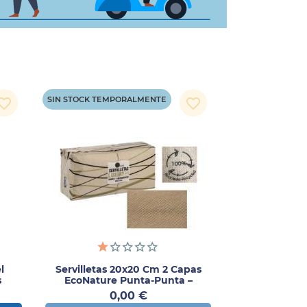
SIN STOCK TEMPORALMENTE
orite_border
favorite_border
l
Servilletas 20x20 Cm 2 Capas
s
EcoNature Punta-Punta –
3200UDS
Precio
0,00 €