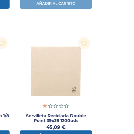
AÑADIR AL CARRITO
orite_border
favorite_border
m 1/8
Servilleta Reciclada Double
Point 39x39 1200uds
Precio
45,09 €