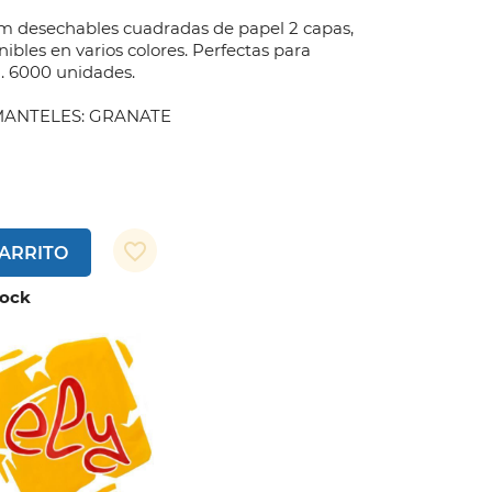
cm desechables cuadradas de papel 2 capas,
ibles en varios colores. Perfectas para
. 6000 unidades.
MANTELES: GRANATE
favorite_border
CARRITO
tock