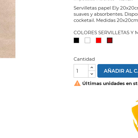
Servilletas papel Ely 20x20
suaves y absorbentes. Dispon
cocketail. Medidas 20x20cm
COLORES SERVILLETAS Y 
NEGRO
BLANCO
ROJO
GRANATE
Cantidad
AÑADIR AL 

Últimas unidades en s