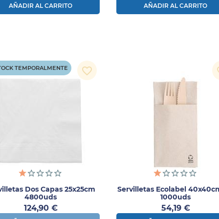
AÑADIR AL CARRITO
AÑADIR AL CARRITO
STOCK TEMPORALMENTE
favorite_border
fav
villetas Dos Capas 25x25cm
Servilletas Ecolabel 40x40c
4800uds
1000uds
Precio
Precio
124,90 €
54,19 €