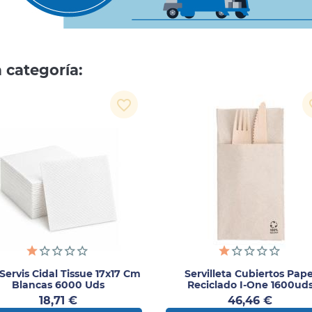
 categoría:
favorite_border
fav
 Servis Cidal Tissue 17x17 Cm
Servilleta Cubiertos Pape
Blancas 6000 Uds
Reciclado I-One 1600ud
Precio
Precio
18,71 €
46,46 €