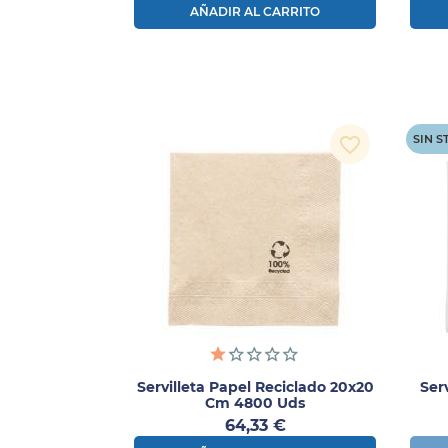
AÑADIR AL CARRITO
SIN 
favorite_border
Servilleta Papel Reciclado 20x20
Ser
Cm 4800 Uds
Precio
64,33 €