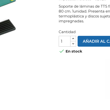
Soporte de láminas de TTS fa
80 cm. 1unidad. Presenta en
termoplástica y discos suje
impregnadas.
Cantidad
AÑADIR AL 

En stock