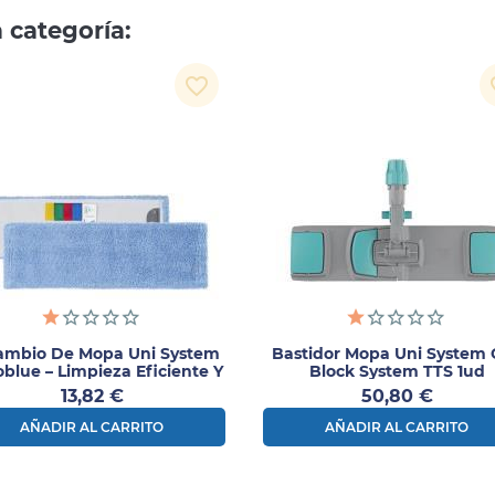
 categoría:
favorite_border
fav
ambio De Mopa Uni System
Bastidor Mopa Uni System
oblue – Limpieza Eficiente Y
Block System TTS 1ud
Sostenible 1UD
Precio
Precio
13,82 €
50,80 €
AÑADIR AL CARRITO
AÑADIR AL CARRITO