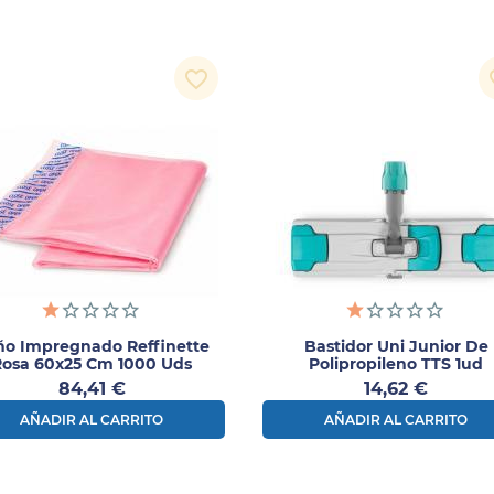
favorite_border
fav
ño Impregnado Reffinette
Bastidor Uni Junior De
Rosa 60x25 Cm 1000 Uds
Polipropileno TTS 1ud
Precio
Precio
84,41 €
14,62 €
AÑADIR AL CARRITO
AÑADIR AL CARRITO