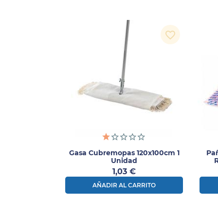
favorite_border
Gasa Cubremopas 120x100cm 1
Pa
Unidad
Precio
1,03 €
AÑADIR AL CARRITO