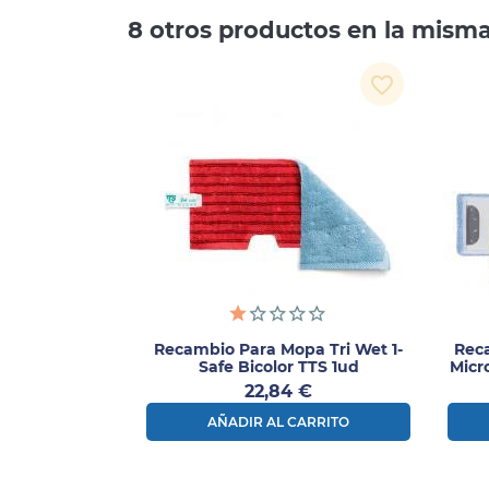
8 otros productos en la misma
favorite_border
Recambio Para Mopa Tri Wet 1-
Rec
Safe Bicolor TTS 1ud
Micr
Precio
22,84 €
AÑADIR AL CARRITO