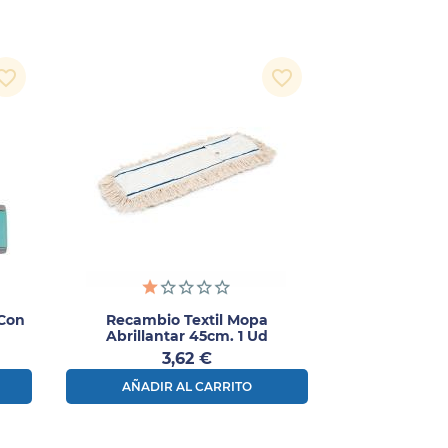
orite_border
favorite_border
 Con
Recambio Textil Mopa
Abrillantar 45cm. 1 Ud
Precio
3,62 €
AÑADIR AL CARRITO