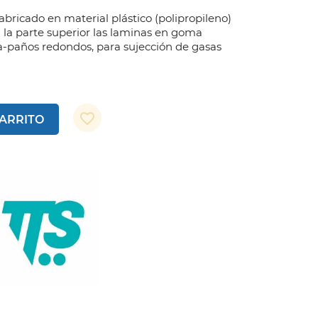
bricado en material plástico (polipropileno)
 la parte superior las laminas en goma
ta-paños redondos, para sujección de gasas
favorite_border
CARRITO