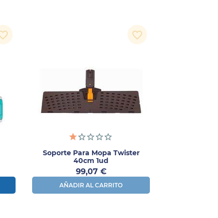
orite_border
favorite_border
Soporte Para Mopa Twister
40cm 1ud
Precio
99,07 €
AÑADIR AL CARRITO