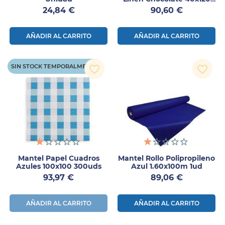
Cm Precortado
Precio
Precio
24,84 €
90,60 €
AÑADIR AL CARRITO
AÑADIR AL CARRITO
SIN STOCK TEMPORALMENTE
favorite_border
favorite_border
Mantel Papel Cuadros
Mantel Rollo Polipropileno
Azules 100x100 300uds
Azul 1.60x100m 1ud
Precio
Precio
93,97 €
89,06 €
AÑADIR AL CARRITO
AÑADIR AL CARRITO