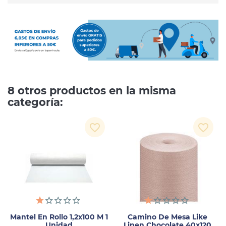
8 otros productos en la misma
categoría:
favorite_border
favorite_border
Mantel En Rollo 1,2x100 M 1
Camino De Mesa Like
Unidad
Linen Chocolate 40x120