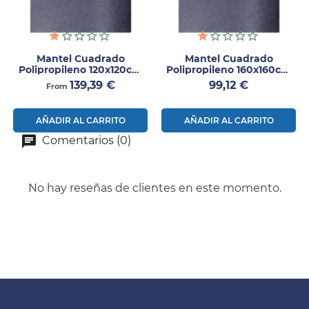
Mantel Cuadrado
Mantel Cuadrado
Polipropileno 120x120cm
Polipropileno 160x160cm
200 Uds
80 Uds
Precio
Precio
139,39 €
99,12 €
From
AÑADIR AL CARRITO
AÑADIR AL CARRITO
Comentarios (0)
No hay reseñas de clientes en este momento.