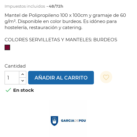
Impuestos incluidos
48/72h
Mantel de Polipropileno 100 x 100cm y gramaje de 60
g/m². Disponible en color burdeos. Es idóneo para
hostelería, restauración y catering.
COLORES SERVILLETAS Y MANTELES: BURDEOS
BURDEOS
Cantidad
favorite_border
AÑADIR AL CARRITO

En stock