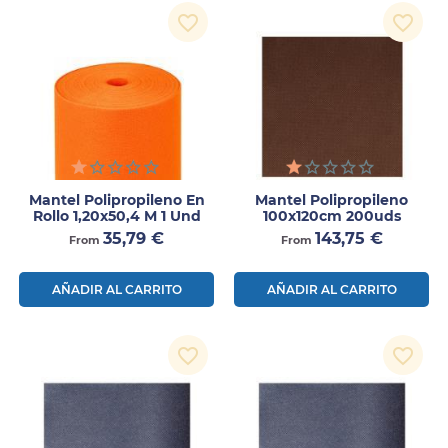
favorite_border
favorite_border
Mantel Polipropileno En
Mantel Polipropileno
Rollo 1,20x50,4 M 1 Und
100x120cm 200uds
Precio
Precio
35,79 €
143,75 €
From
From
AÑADIR AL CARRITO
AÑADIR AL CARRITO
favorite_border
favorite_border