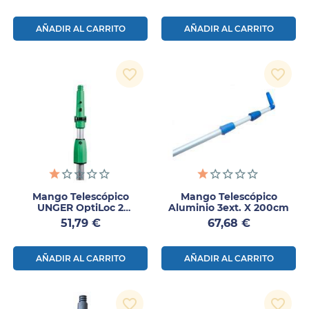
AÑADIR AL CARRITO
AÑADIR AL CARRITO
favorite_border
favorite_border
Mango Telescópico
Mango Telescópico
UNGER OptiLoc 2
Aluminio 3ext. X 200cm
Secciones 3 M Aluminio 1
Precio
Precio
51,79 €
67,68 €
Ud
AÑADIR AL CARRITO
AÑADIR AL CARRITO
favorite_border
favorite_border