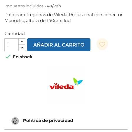
Impuestos incluidos
48/72h
Palo para fregonas de Vileda Profesional con conector
Monoclic, altura de 140cm. 1ud
Cantidad
favorite_border
AÑADIR AL CARRITO

En stock
Política de privacidad