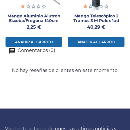
Mango Aluminio Alutron
Mango Telescópico 2
Escoba/fregona 140cm
Tramos 3 M Pulex 1ud
Precio
Precio
2,25 €
40,29 €
AÑADIR AL CARRITO
AÑADIR AL CARRITO
Comentarios (0)
No hay reseñas de clientes en este momento.
Mantente al tanto de nuestras últimas noticias y