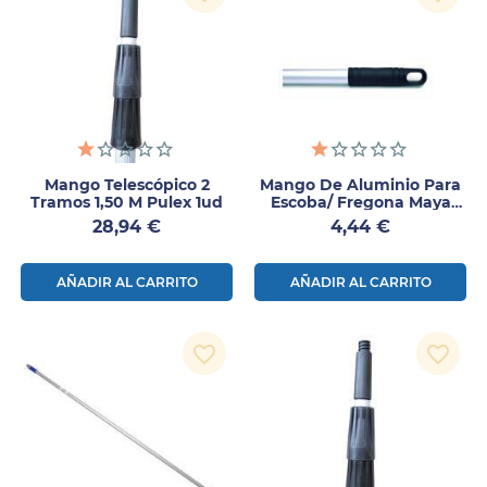
Mango Telescópico 2
Mango De Aluminio Para
Tramos 1,50 M Pulex 1ud
Escoba/ Fregona Maya
140cm
Precio
Precio
28,94 €
4,44 €
AÑADIR AL CARRITO
AÑADIR AL CARRITO
favorite_border
favorite_border