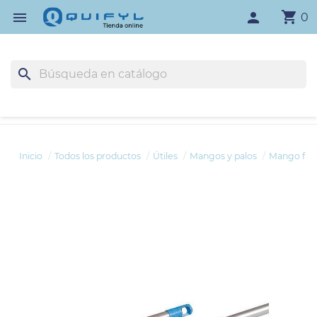
shopping_cart

person
0
search
Inicio
Todos los productos
Útiles
Mangos y palos
Mango fre