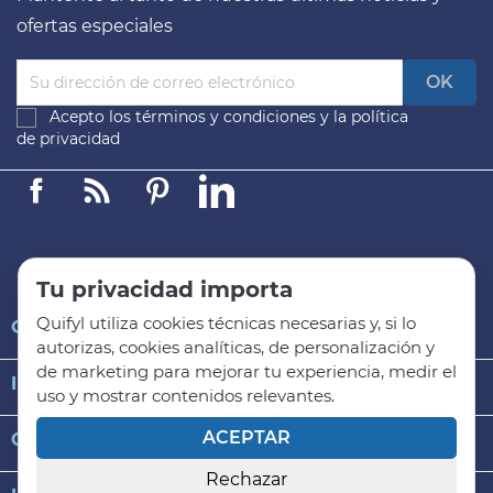
ofertas especiales
Acepto los
términos y condiciones
y la
política
de privacidad
Facebook
Linkedin
Pinterest
LinkedIn
Tu privacidad importa
Quifyl utiliza cookies técnicas necesarias y, si lo

QUIFYL
autorizas, cookies analíticas, de personalización y
de marketing para mejorar tu experiencia, medir el

INFORMACIÓN GENERAL
uso y mostrar contenidos relevantes.
ACEPTAR

CATEGORÍAS DE PRODUCTO
Rechazar