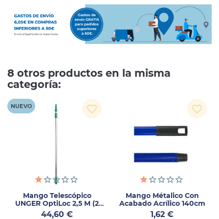
8 otros productos en la misma
categoría:
NUEVO
favorite_border
favorite_border
Mango Telescópico
Mango Métalico Con
UNGER OptiLoc 2,5 M (2
Acabado Acrílico 140cm
Secciones) Aluminio 1 Ud
Precio
Precio
44,60 €
1,62 €