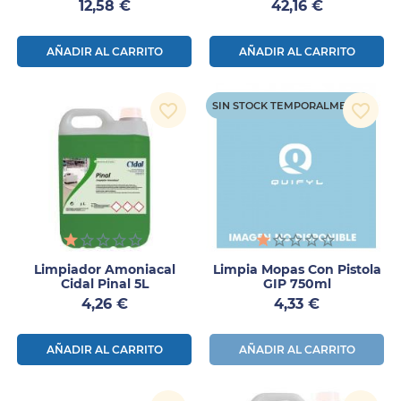
Precio
Precio
12,58 €
42,16 €
AÑADIR AL CARRITO
AÑADIR AL CARRITO
SIN STOCK TEMPORALMENTE
favorite_border
favorite_border
Limpiador Amoniacal
Limpia Mopas Con Pistola
Cidal Pinal 5L
GIP 750ml
Precio
Precio
4,26 €
4,33 €
AÑADIR AL CARRITO
AÑADIR AL CARRITO