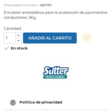
Impuestos incluidos
48/72h
Emulsión antiestática para la protección de pavimentos
conductores. 5Kg
Cantidad
favorite_border
AÑADIR AL CARRITO

En stock
Política de privacidad