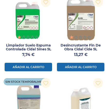
favorite_border
favorite_border
Limpiador Suelo Espuma
Desincrustante Fin De
Controlada Cidal Sines 5L
Obra Cidal Cide 5L
Precio
Precio
7,74 €
13,27 €
AÑADIR AL CARRITO
AÑADIR AL CARRITO
SIN STOCK TEMPORALMENTE
favorite_border
favorite_border