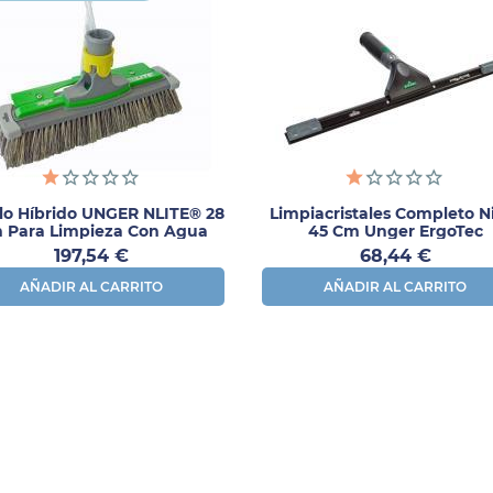
llo Híbrido UNGER NLITE® 28
Limpiacristales Completo N
 Para Limpieza Con Agua
45 Cm Unger ErgoTec
Pura
Precio
Precio
197,54 €
68,44 €
AÑADIR AL CARRITO
AÑADIR AL CARRITO