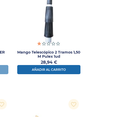
GER
Mango Telescópico 2 Tramos 1,50
M Pulex 1ud
Precio
28,94 €
AÑADIR AL CARRITO
orite_border
favorite_border