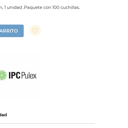
m, 1 unidad .Paquete con 100 cuchillas.
favorite_border
CARRITO
idad