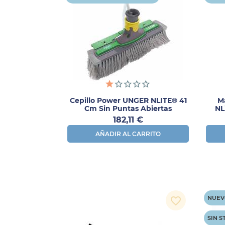
Cepillo Power UNGER NLITE® 41
M
Cm Sin Puntas Abiertas
NL
Precio
182,11 €
AÑADIR AL CARRITO
NUEV
favorite_border
SIN 