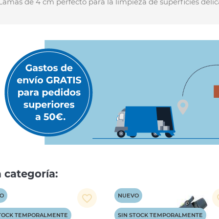
mas de 4 cm perfecto para la limpieza de superficies delicad
 categoría:
O
NUEVO
favorite_border
fav
STOCK TEMPORALMENTE
SIN STOCK TEMPORALMENTE