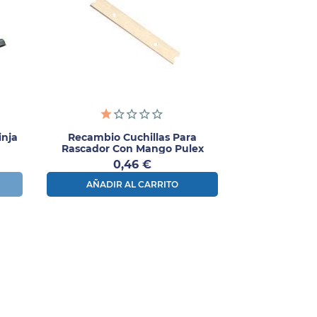
inja
Recambio Cuchillas Para
Rascador Con Mango Pulex
Precio
0,46 €
AÑADIR AL CARRITO