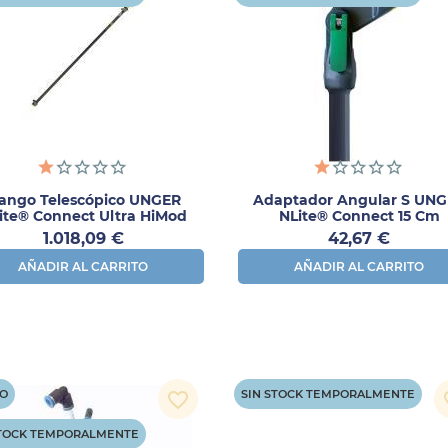
ango Telescópico UNGER
Adaptador Angular S UN
ite® Connect Ultra HiMod
NLite® Connect 15 Cm
Carbono 3,41 M
Precio
Precio
1.018,09 €
42,67 €
AÑADIR AL CARRITO
AÑADIR AL CARRITO
O
SIN STOCK TEMPORALMENTE
favorite_border
fav
STOCK TEMPORALMENTE