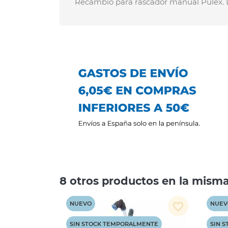
Recambio para rascador manual Pulex. La
8 otros productos en la misma
NUEVO
NUEV
favorite_border
SIN STOCK TEMPORALMENTE
SIN 