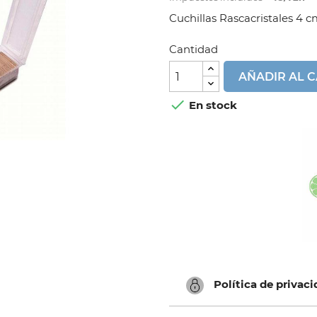
Cuchillas Rascacristales 4 c
Cantidad
AÑADIR AL 

En stock
Política de privac