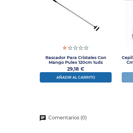
Rascador Para Cristales Con
Cepi
Mango Pulex 120cm 1uds
Cm
Precio
29,18 €
AÑADIR AL CARRITO
Comentarios (0)