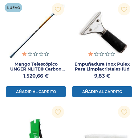
NUEVO
favorite_border
favorite_border
Mango Telescópico
Empuñadura Inox Pulex
UNGER NLITE® Carbon
Para Limpiacristales 1Ud
24K Con Circulación De
Precio
Precio
1.520,66 €
9,83 €
Agua
AÑADIR AL CARRITO
AÑADIR AL CARRITO
favorite_border
favorite_border