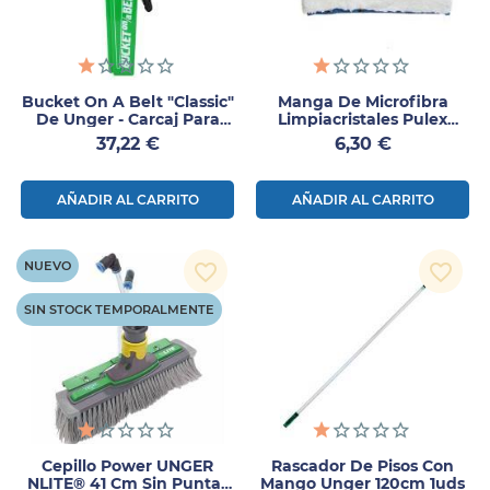
Bucket On A Belt "Classic"
Manga De Microfibra
De Unger - Carcaj Para
Limpiacristales Pulex
Mojadores Y
25cm 1ud
Precio
Precio
37,22 €
6,30 €
Limpiacristales
AÑADIR AL CARRITO
AÑADIR AL CARRITO
NUEVO
favorite_border
favorite_border
SIN STOCK TEMPORALMENTE
Cepillo Power UNGER
Rascador De Pisos Con
NLITE® 41 Cm Sin Puntas
Mango Unger 120cm 1uds