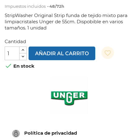
Impuestos incluidos
48/72h
StripWasher Original Strip funda de tejido mixto para
limpiacristales Unger de 55cm. Dispobible en varios
tamaños. 1 unidad
Cantidad
favorite_border
AÑADIR AL CARRITO

En stock
Política de privacidad