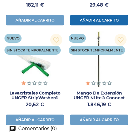
Abiertas
Precio
Precio
182,11 €
29,48 €
AÑADIR AL CARRITO
AÑADIR AL CARRITO
NUEVO
NUEVO
favorite_border
favorite_border
SIN STOCK TEMPORALMENTE
SIN STOCK TEMPORALMENTE
Lavacristales Completo
Mango De Extensión
UNGER StripWasher®
UNGER NLite® Connect
Original 35 Cm
3,41 M Carbono Ultra
Precio
Precio
20,52 €
1.846,19 €
HiMod
AÑADIR AL CARRITO
AÑADIR AL CARRITO
Comentarios (0)