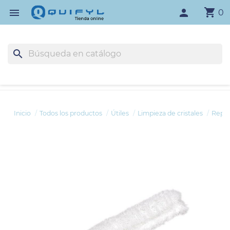
shopping_cart

person
0
search
Inicio
Todos los productos
Útiles
Limpieza de cristales
Repue