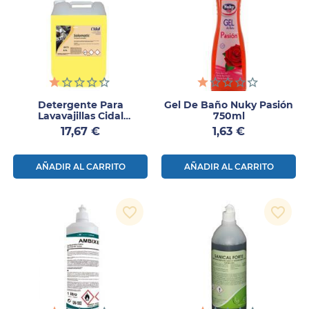
Detergente Para
Gel De Baño Nuky Pasión
Lavavajillas Cidal
750ml
Solomatic 12Kg
Precio
Precio
17,67 €
1,63 €
AÑADIR AL CARRITO
AÑADIR AL CARRITO
favorite_border
favorite_border