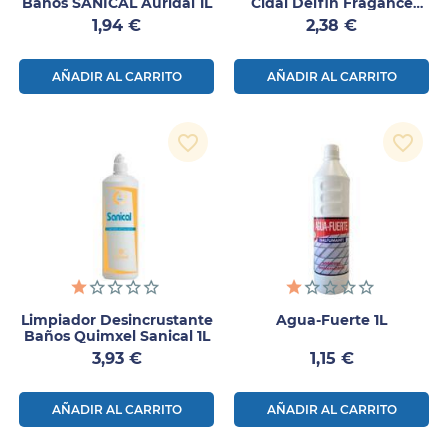
Baños SANICAL Auridal 1L
Cidal Delfin Fragance
750ml
Precio
Precio
1,94 €
2,38 €
AÑADIR AL CARRITO
AÑADIR AL CARRITO
favorite_border
favorite_border
Limpiador Desincrustante
Agua-Fuerte 1L
Baños Quimxel Sanical 1L
Precio
Precio
3,93 €
1,15 €
AÑADIR AL CARRITO
AÑADIR AL CARRITO