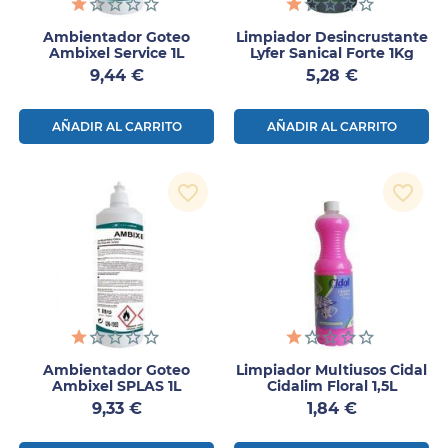
Ambientador Goteo
Limpiador Desincrustante
Ambixel Service 1L
Lyfer Sanical Forte 1Kg
Precio
Precio
9,44 €
5,28 €
AÑADIR AL CARRITO
AÑADIR AL CARRITO
favorite_border
favorite_border
Ambientador Goteo
Limpiador Multiusos Cidal
Ambixel SPLAS 1L
Cidalim Floral 1,5L
Precio
Precio
9,33 €
1,84 €