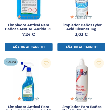
Limpiador Antical Para
Limpiador Baños Lyfer
Baños SANICAL Auridal 5L
Acid Cleaner 1Kg
Precio
Precio
7,24 €
3,03 €
AÑADIR AL CARRITO
AÑADIR AL CARRITO
NUEVO
favorite_border
favorite_border
Limpiador Antical Para
Limpiador Para Baños