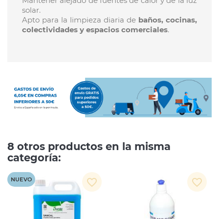
Mantener alejado de fuentes de calor y de la luz
solar.
Apto para la limpieza diaria de
baños, cocinas,
colectividades y espacios comerciales
.
8 otros productos en la misma
categoría:
NUEVO
favorite_border
favorite_border