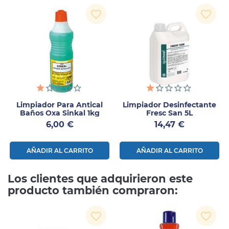
favorite_border
favorite_border
Limpiador Para Antical
Limpiador Desinfectante
Baños Oxa Sinkal 1kg
Fresc San 5L
Precio
Precio
6,00 €
14,47 €
AÑADIR AL CARRITO
AÑADIR AL CARRITO
Los clientes que adquirieron este
producto también compraron:
favorite_border
favorite_border