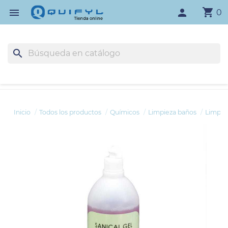
shopping_cart

person
0
search
Inicio
Todos los productos
Químicos
Limpieza baños
Limpiad