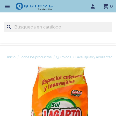
shopping_cart

person
0
search
Inicio
Todos los productos
Químicos
Lavavajillas y abrillantado