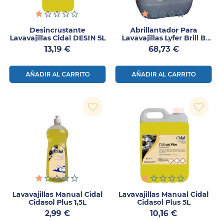
Desincrustante
Abrillantador Para
Lavavajillas Cidal DESIN 5L
Lavavajillas Lyfer Brill B
20kg
Precio
Precio
13,19 €
68,73 €
AÑADIR AL CARRITO
AÑADIR AL CARRITO
favorite_border
favorite_border
Lavavajillas Manual Cidal
Lavavajillas Manual Cidal
Cidasol Plus 1,5L
Cidasol Plus 5L
Precio
Precio
2,99 €
10,16 €