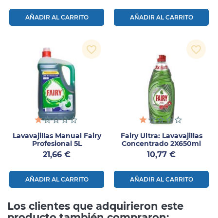
AÑADIR AL CARRITO
AÑADIR AL CARRITO
favorite_border
favorite_border
Lavavajillas Manual Fairy
Fairy Ultra: Lavavajillas
Profesional 5L
Concentrado 2X650ml
Precio
Precio
21,66 €
10,77 €
AÑADIR AL CARRITO
AÑADIR AL CARRITO
Los clientes que adquirieron este
producto también compraron: