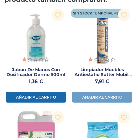
SIN STOCK TEMPORALMENTE
favorite_border
favorite_border
Jabón De Manos Con
Limpiador Muebles
Dosificador Dermo 500ml
Antiestátio Sutter Mobili
Fresh
Precio
Precio
1,36 €
7,91 €
AÑADIR AL CARRITO
AÑADIR AL CARRITO
favorite_border
favorite_border