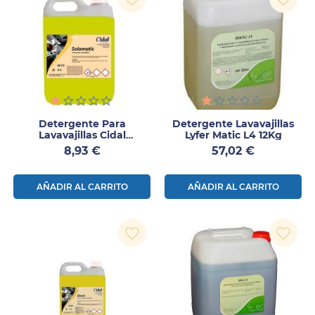
Detergente Para
Detergente Lavavajillas
Lavavajillas Cidal
Lyfer Matic L4 12Kg
Solomatic 6Kg
Precio
Precio
8,93 €
57,02 €
AÑADIR AL CARRITO
AÑADIR AL CARRITO
favorite_border
favorite_border