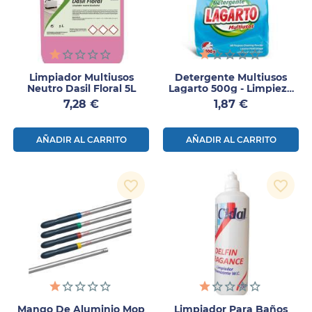
Limpiador Multiusos
Detergente Multiusos
Neutro Dasil Floral 5L
Lagarto 500g - Limpieza
De Textiles Y Superficies
Precio
Precio
7,28 €
1,87 €
En Todas Las Aguas
AÑADIR AL CARRITO
AÑADIR AL CARRITO
favorite_border
favorite_border
Mango De Aluminio Mop
Limpiador Para Baños