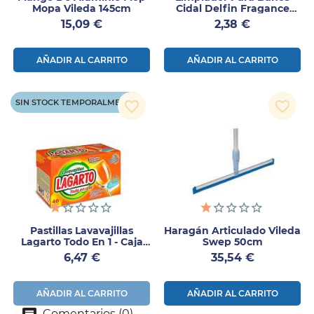
Mopa Vileda 145cm
Cidal Delfin Fragance
750ml
Precio
Precio
15,09 €
2,38 €
AÑADIR AL CARRITO
AÑADIR AL CARRITO
SIN STOCK TEMPORALMENTE
favorite_border
favorite_border
Pastillas Lavavajillas
Haragán Articulado Vileda
Lagarto Todo En 1 - Caja
Swep 50cm
De 40 Unidades
Precio
Precio
6,47 €
35,54 €
AÑADIR AL CARRITO
AÑADIR AL CARRITO
Comentarios (0)