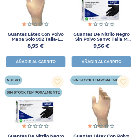
Guantes Látex Con Polvo
Guantes De Nitrilo Negro
Mapa Solo 992 Talla-L
Sin Polvo Sanyc Talla M
100uds
100uds
Precio
Precio
8,95 €
9,56 €
AÑADIR AL CARRITO
AÑADIR AL CARRITO
NUEVO
SIN STOCK TEMPORALMENTE
favorite_border
favorite_border
SIN STOCK TEMPORALMENTE
Guantes De Nitrilo Negro
Guantes Látex Con Polvo