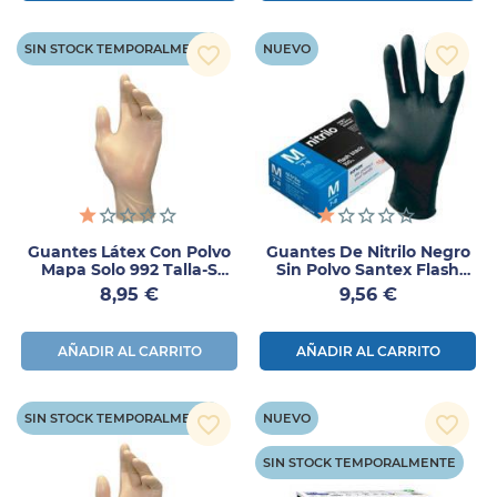
SIN STOCK TEMPORALMENTE
NUEVO
favorite_border
favorite_border
Guantes Látex Con Polvo
Guantes De Nitrilo Negro
Mapa Solo 992 Talla-S
Sin Polvo Santex Flash
100uds
Black Talla M 100 Uds
Precio
Precio
8,95 €
9,56 €
AÑADIR AL CARRITO
AÑADIR AL CARRITO
SIN STOCK TEMPORALMENTE
NUEVO
favorite_border
favorite_border
SIN STOCK TEMPORALMENTE