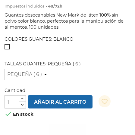
Impuestos incluidos
48/72h
Guantes desecahables New Mark de látex 100% sin
polvo color blanco, perfectos para la manipulación de
alimentos. 100 unidades.
COLORES GUANTES: BLANCO
BLANCO
TALLAS GUANTES: PEQUEÑA ( 6 )
Cantidad
favorite_border
AÑADIR AL CARRITO

En stock