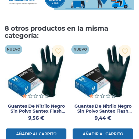
8 otros productos en la misma
categoría:
NUEVO
NUEVO
favorite_border
favorite_border
Guantes De Nitrilo Negro
Guantes De Nitrilo Negro
Sin Polvo Santex Flash
Sin Polvo Santex Flash
Black Talla L 100 Uds
Black Talla S 100 Uds
Precio
Precio
9,56 €
9,44 €
AÑADIR AL CARRITO
AÑADIR AL CARRITO