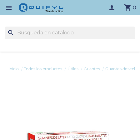
shopping_cart

person
0
search
Inicio
Todos los productos
Útiles
Guantes
Guantes desecha