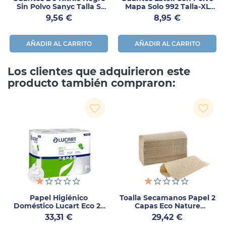
Sin Polvo Sanyc Talla S
Mapa Solo 992 Talla-XL
100uds
100uds
Precio
Precio
9,56 €
8,95 €
AÑADIR AL CARRITO
AÑADIR AL CARRITO
Los clientes que adquirieron este
producto también compraron:
favorite_border
favorite_border
Papel Higiénico
Toalla Secamanos Papel 2
Doméstico Lucart Eco 22
Capas Eco Nature
108 Uds
4000uds
Precio
Precio
33,31 €
29,42 €