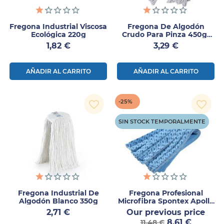
Fregona Industrial Viscosa
Fregona De Algodón
Ecológica 220g
Crudo Para Pinza 450gr
1ud
Precio
Precio
1,82 €
3,29 €
AÑADIR AL CARRITO
AÑADIR AL CARRITO
-25%
favorite_border
favorite_border
SIN STOCK TEMPORALMENTE
Fregona Industrial De
Fregona Profesional
Algodón Blanco 350g
Microfibra Spontex Apollo
1027 Azul – 1 Ud
Precio
Prec
2,71 €
Our previous price
Precio
nor
8,61 €
11,48 €