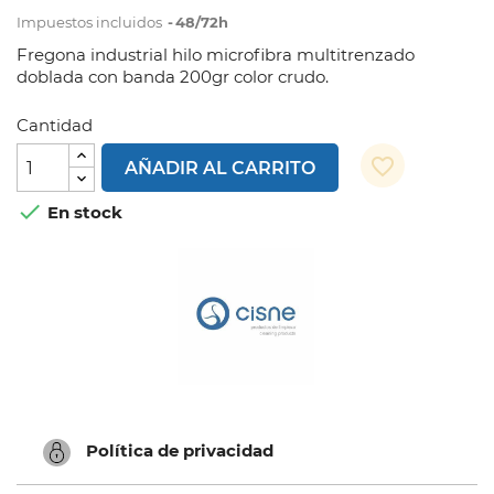
Impuestos incluidos
48/72h
Fregona industrial hilo microfibra multitrenzado
doblada con banda 200gr color crudo.
Cantidad
favorite_border
AÑADIR AL CARRITO

En stock
Política de privacidad