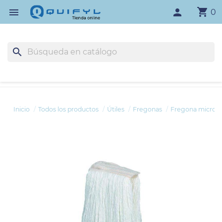
shopping_cart

person
0
search
Inicio
Todos los productos
Útiles
Fregonas
Fregona microfib