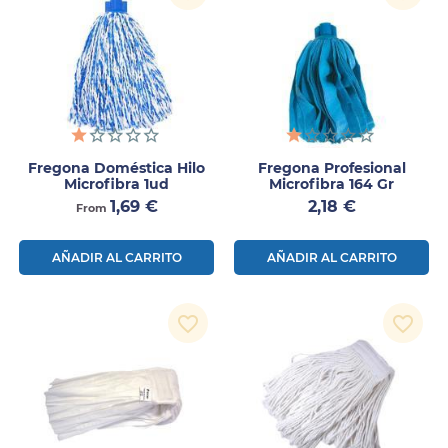
Fregona Doméstica Hilo
Fregona Profesional
Microfibra 1ud
Microfibra 164 Gr
Precio
Precio
1,69 €
2,18 €
From
AÑADIR AL CARRITO
AÑADIR AL CARRITO
favorite_border
favorite_border