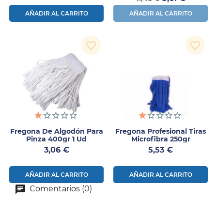
AÑADIR AL CARRITO
AÑADIR AL CARRITO
favorite_border
favorite_border
Fregona De Algodón Para
Fregona Profesional Tiras
Pinza 400gr 1 Ud
Microfibra 250gr
Precio
Precio
3,06 €
5,53 €
AÑADIR AL CARRITO
AÑADIR AL CARRITO
Comentarios (0)