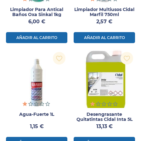
Limpiador Para Antical
Limpiador Multiusos Cidal
Baños Oxa Sinkal 1kg
Marfil 750ml
Precio
Precio
6,00 €
2,57 €
AÑADIR AL CARRITO
AÑADIR AL CARRITO
favorite_border
favorite_border
Agua-Fuerte 1L
Desengrasante
Quitatintas Cidal Inta 5L
Precio
Precio
1,15 €
13,13 €