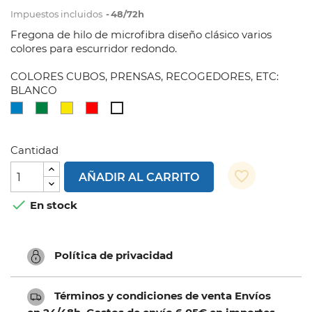
Impuestos incluidos
48/72h
Fregona de hilo de microfibra diseño clásico varios
colores para escurridor redondo.
COLORES CUBOS, PRENSAS, RECOGEDORES, ETC:
BLANCO
AZUL
VERDE
AMARILLO
ROJO
BLANCO
Cantidad
favorite_border
AÑADIR AL CARRITO

En stock
Política de privacidad
Términos y condiciones de venta Envíos