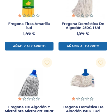
Fregona Tiras Amarilla
Fregona Doméstica De
1ud
Algodón 250G 1 Ud
Precio
Precio
1,46 €
1,94 €
AÑADIR AL CARRITO
AÑADIR AL CARRITO
favorite_border
favorite_border
Fregona De Algodón Y
Fregona Domésica De
Microfibra MicroCott 180gr
Algodón 150G 1 Ud