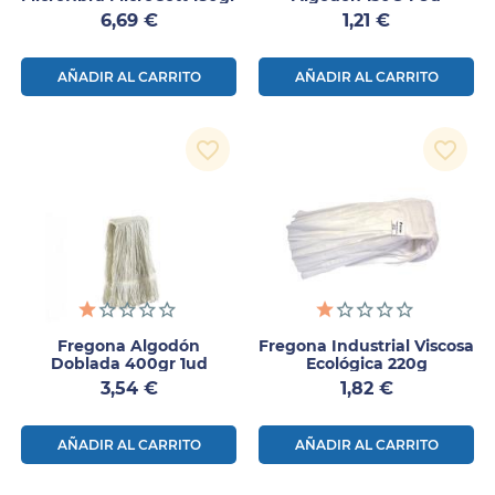
Precio
Precio
6,69 €
1,21 €
AÑADIR AL CARRITO
AÑADIR AL CARRITO
favorite_border
favorite_border
Fregona Algodón
Fregona Industrial Viscosa
Doblada 400gr 1ud
Ecológica 220g
Precio
Precio
3,54 €
1,82 €
AÑADIR AL CARRITO
AÑADIR AL CARRITO