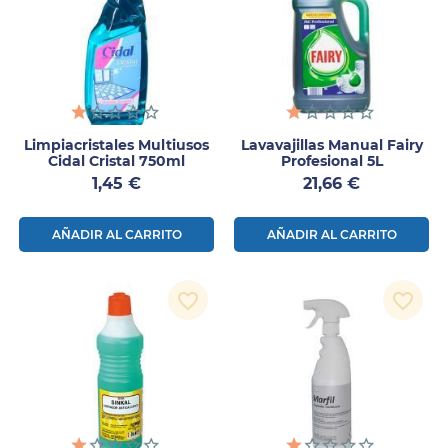
Limpiacristales Multiusos
Lavavajillas Manual Fairy
Cidal Cristal 750ml
Profesional 5L
Precio
Precio
1,45 €
21,66 €
AÑADIR AL CARRITO
AÑADIR AL CARRITO
favorite_border
favorite_border