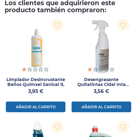
Los clientes que adquirieron este
producto también compraron:
favorite_border
favorite_border
Limpiador Desincrustante
Desengrasante
Baños Quimxel Sanical 1L
Quitatintas Cidal Inta
750ml
Precio
Precio
3,93 €
3,56 €
AÑADIR AL CARRITO
AÑADIR AL CARRITO
favorite_border
favorite_border