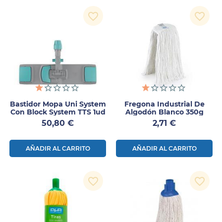
favorite_border
favorite_border
Bastidor Mopa Uni System
Fregona Industrial De
Con Block System TTS 1ud
Algodón Blanco 350g
Precio
Precio
50,80 €
2,71 €
AÑADIR AL CARRITO
AÑADIR AL CARRITO
favorite_border
favorite_border