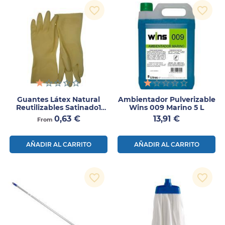
favorite_border
favorite_border
Guantes Látex Natural
Ambientador Pulverizable
Reutilizables Satinado1
Wins 009 Marino 5 L
Par
Precio
Precio
0,63 €
13,91 €
From
AÑADIR AL CARRITO
AÑADIR AL CARRITO
favorite_border
favorite_border