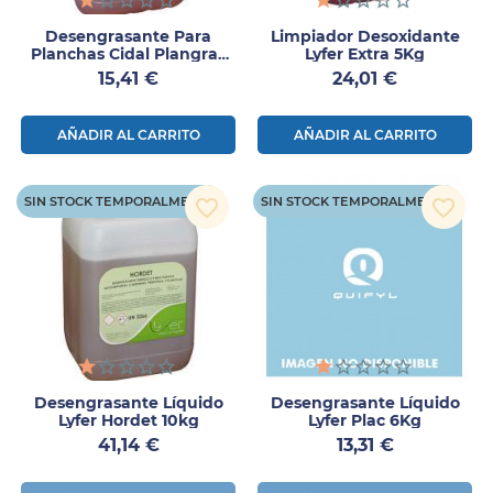
Desengrasante Para
Limpiador Desoxidante
Planchas Cidal Plangras
Lyfer Extra 5Kg
6Kg
Precio
Precio
15,41 €
24,01 €
AÑADIR AL CARRITO
AÑADIR AL CARRITO
SIN STOCK TEMPORALMENTE
SIN STOCK TEMPORALMENTE
favorite_border
favorite_border
Desengrasante Líquido
Desengrasante Líquido
Lyfer Hordet 10kg
Lyfer Plac 6Kg
Precio
Precio
41,14 €
13,31 €