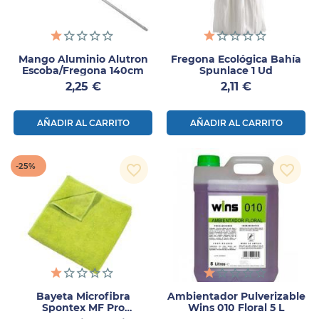
Mango Aluminio Alutron
Fregona Ecológica Bahía
Escoba/fregona 140cm
Spunlace 1 Ud
Precio
Precio
2,25 €
2,11 €
AÑADIR AL CARRITO
AÑADIR AL CARRITO
-25%
favorite_border
favorite_border
Bayeta Microfibra
Ambientador Pulverizable
Spontex MF Pro
Wins 010 Floral 5 L
Multiclean 38x40 Cm