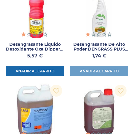
Desengrasante Líquido
Desengrasante De Alto
Desoxidante Oxa Dipper L
Poder DENGRASS PLUS
1l
Auridal 1l
Precio
Precio
5,57 €
1,74 €
AÑADIR AL CARRITO
AÑADIR AL CARRITO
favorite_border
favorite_border