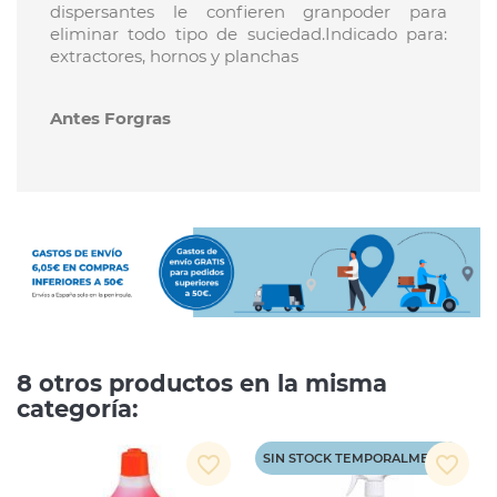
dispersantes le confieren granpoder para
eliminar todo tipo de suciedad.Indicado para:
extractores, hornos y planchas
Antes Forgras
8 otros productos en la misma
categoría:
SIN STOCK TEMPORALMENTE
favorite_border
favorite_border