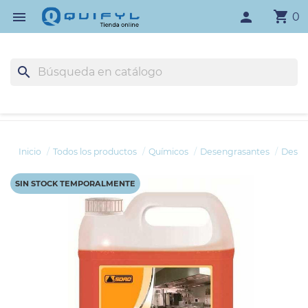
shopping_cart

person
0
search
Inicio
Todos los productos
Químicos
Desengrasantes
Desen
SIN STOCK TEMPORALMENTE