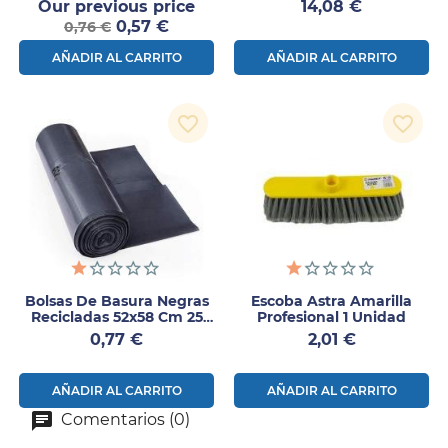
Precio
Precio
Our previous price
14,08 €
Verde 1ud
Precio
normal
0,57 €
0,76 €
AÑADIR AL CARRITO
AÑADIR AL CARRITO
favorite_border
favorite_border
Bolsas De Basura Negras
Escoba Astra Amarilla
Recicladas 52x58 Cm 25
Profesional 1 Unidad
Uds | Uso Doméstico
Precio
Precio
0,77 €
2,01 €
AÑADIR AL CARRITO
AÑADIR AL CARRITO
Comentarios (0)