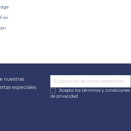
Edge
eFox
ari
e nuestras
fertas especiales
Acepto los
términos y condiciones
de privacidad